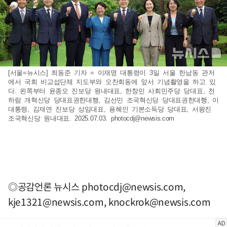
[서울=뉴시스] 최동준 기자 = 이재명 대통령이 3일 서울 한남동 관저
에서 국회 비교섭단체 지도부와 오찬회동에 앞서 기념촬영을 하고 있
다. 왼쪽부터 윤종오 진보당 원내대표, 한창민 사회민주당 당대표, 천
하람 개혁신당 당대표권한대행, 김선민 조국혁신당 당대표권한대행, 이
대통령, 김재연 진보당 상임대표, 용혜인 기본소득당 당대표, 서왕진
조국혁신당 원내대표. 2025.07.03.
photocdj@newsis.com
◎공감언론 뉴시스
photocdj@newsis.com
,
kje1321@newsis.com
,
knockrok@newsis.com