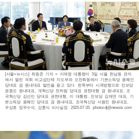
[서울=뉴시스] 최동준 기자 = 이재명 대통령이 3일 서울 한남동 관저
에서 열린 국회 비교섭단체 지도부와 오찬회동에서 기본소득당 용혜인
당대표 겸 원내대표 발언을 듣고 있다. 왼쪽부터 시계방향으로 진보당
윤종오 원내대표, 개혁신당 천하람 당대표 권한대행 겸 원내대표, 조
국혁신당 김선민 당대표 권한대행, 이 대통령, 진보당 김재연 대표, 기
본소득당 용혜인 당대표 겸 원내대표, 조국혁신당 서왕진 원내대표,
우상호 정무수석, 강훈식 비서실장. 2025.07.03.
photocdj@newsis.com