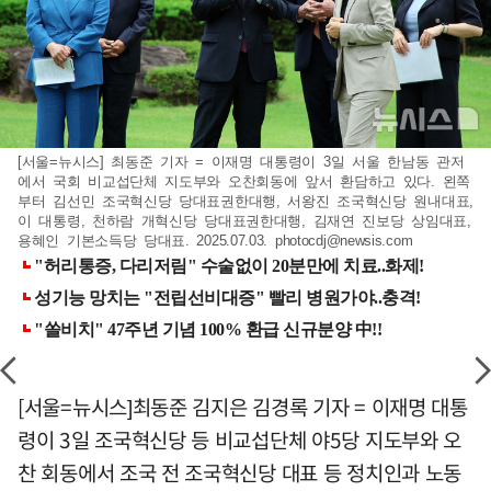
[서울=뉴시스] 최동준 기자 = 이재명 대통령이 3일 서울 한남동 관저
에서 국회 비교섭단체 지도부와 오찬회동에 앞서 환담하고 있다. 왼쪽
부터 김선민 조국혁신당 당대표권한대행, 서왕진 조국혁신당 원내대표,
이 대통령, 천하람 개혁신당 당대표권한대행, 김재연 진보당 상임대표,
용혜인 기본소득당 당대표. 2025.07.03.
photocdj@newsis.com
[서울=뉴시스]최동준 김지은 김경록 기자 = 이재명 대통
령이 3일 조국혁신당 등 비교섭단체 야5당 지도부와 오
찬 회동에서 조국 전 조국혁신당 대표 등 정치인과 노동