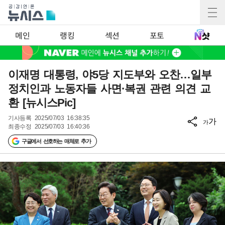
메인
랭킹
섹션
포토
이재명 대통령, 야5당 지도부와 오찬…일부
정치인과 노동자들 사면·복권 관련 의견 교
환 [뉴시스Pic]
기사등록
2025/07/03 16:38:35
가
가
최종수정
2025/07/03 16:40:36
구글에서 선호하는 매체로 추가