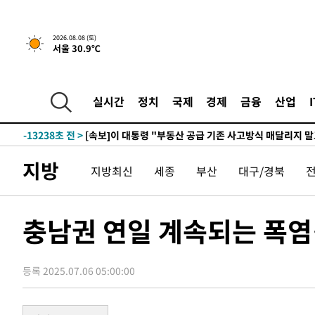
2시간 전 >
[속보]규제합리화위원회 부위원장에 김태유 서울대 공대 교
2026.08.08 (토)
서울 30.9℃
후임
-20788초 전 >
이강인, 폭염 속 AT마드리드 첫 훈련…80명 식사 대접까
-17927초 전 >
미 사업체 일자리, 7월에 2.3만개 순감하고 그 전 2개월 1
하향수정 (2보)
-17375초 전 >
[속보] 미 사업체, 일자리 7월에 2.3만 개 줄어…실업률은
실시간
정치
국제
경제
금융
산업
↓
-13238초 전 >
[속보]이 대통령 "부동산 공급 기존 사고방식 매달리지 
실천"
-12323초 전 >
이란, "오만과 '중앙 단일 루트' 합의…북쪽 인바운드·남
운드는 임시"
-3891초 전 >
"낮 기온 소폭 하락"…수도권 폭염중대경보, 폭염경보로 
지방
지방최신
세종
부산
대구/경북
-3855초 전 >
[속보]이 대통령, '호우피해' 안동·의성 관할 4개 면 특별
포
-3818초 전 >
[단독]중수청 지원 검사들, 정원 초과 시 낮은 계급 임용…
갈 수도
-1789초 전 >
낮 최고 37도 찜통더위…곳곳 소나기·강원 많은 비[내일날
충남권 연일 계속되는 폭염
-95초 전 >
SK하이닉스, 용인·청주 팹에 54조 투자…"AI 메모리 수요 
50분 전 >
여자배구 이재영·이다영 자매, 아제르바이잔 투란VC 입단
등록 2025.07.06 05:00:00
1시간 전 >
외국인 심판 성 접대 7경기 들여다보니…한국 축구 '5승 2무'
1시간 전 >
[속보]코스닥, 2.86포인트(0.36%) 내린 798.81마감
1시간 전 >
[속보]코스피, 6200선 약보합…0.60% 내린 6258.77에 마