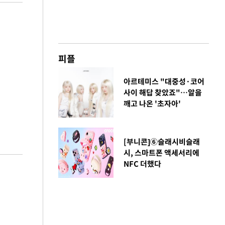
피플
아르테미스 "대중성·코어
사이 해답 찾았죠"…알을
깨고 나온 '초자아'
[부니콘]⑥슬래시비슬래
시, 스마트폰 액세서리에
NFC 더했다