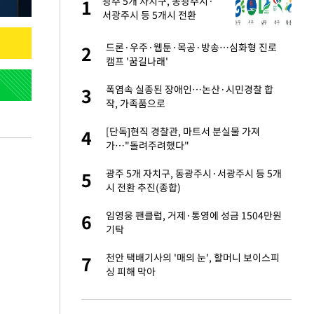
 사
광주 5개 자치구, 동광주시·
1
1
서광주시 등 5개시 전환
경기 들여다보니…한
드론·우주·웹툰·목공·방송…심화형 진로
2
2
캠프 '꿈길나래'
 분기배당 결정…3
폭염속 실종된 장애인…논산·시민경찰 합
3
3
표
작, 가족품으로
75원 분기 배
[단독]현직 경찰관, 마트서 분실물 가져
4
4
방안 확정"
가…"돌려주려했다"
안…이동 용이한 장
광주 5개 자치구, 동광주시·서광주시 등 5개
5
5
시 전환 추진(종합)
…"배우가 내 길 아
임영웅 팬클럽, 거제·통영에 성금 1504만원
6
6
기탁
 밥 사줘…상대 주장
천안 택배기사의 '매의 눈', 할머니 보이스피
7
7
싱 피해 막아