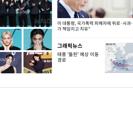
개구리밥
이 대통령, 국가폭력 피해자에 위로·사과
가 책임지고 치유"
그래픽뉴스
태풍 '돌핀' 예상 이동
경로