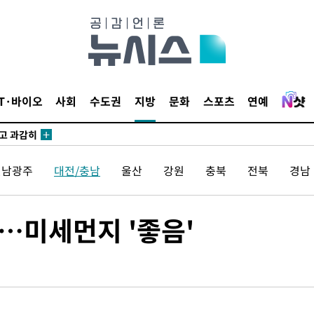
수…이병태
지(종합)
0.3만개
 4.1%로
IT·바이오
사회
수도권
지방
문화
스포츠
연예
말고 과감히
쪽 아웃바
하향
전남광주
대전/충남
울산
강원
충북
전북
경남
재난지역 선
희망지 못
씨]
…미세먼지 '좋음'
선제 대응"
쳐