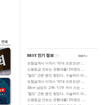
금융
…
두나무, 경찰청 '압수
 중
가상자산' 관리한다
연예