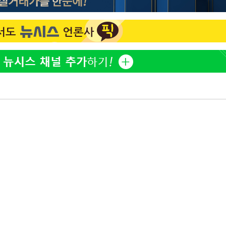
홍서범♥조갑경, 아들 불륜
1
과 후 근황…밝은 미소
외국인 심판 성 접대 7
2
국 축구 '5승 2무'
쳐
SK하이닉스, 주당 375원
3
분기 중 추가 주주환원 발
[속보]SK하이닉스, 주당 3
4
기소
당…"3분기 중 주주환원 
與 황희 "버스 하우스 제
5
점도 있을 것"
수…이병태
최성원, 백혈병 두 번 투병
6
닌가 싶었다"
황정민 20년 팬 "내게도
7
틀리다 확신"