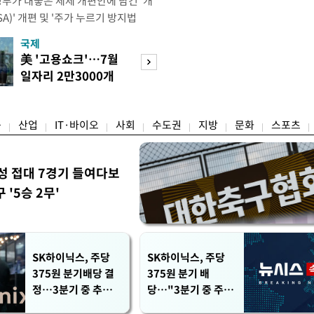
정부가 내놓은 세제 개편안에 담긴 '개
)' 개편 및 '주가 누르기 방지법
것을 지시했다. 이 대통령은 이날 참모
국제
경제
서 ISA 개편 방안 및 주가 누르기 방
美 '고용쇼크'…7월
수도권 고용 급랭
들의 반발 등에 대한 내용을 보고 받
일자리 2만3000개
전국 취업자 10명
대통령은 ISA 개편안과
감소
1명뿐
융
산업
IT·바이오
사회
수도권
지방
문화
스포츠
성 접대 7경기 들여다보
'5승 2무'
SK하이닉스, 주당
SK하이닉스, 주당
375원 분기배당 결
375원 분기 배
정…3분기 중 추가
당…"3분기 중 주주
주주환원 발표
환원 방안 확정"