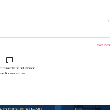
기소
수…이병태
지(종합)
0.3만개
 4.1%로
말고 과감히
쪽 아웃바
하향
재난지역 선
희망지 못
씨]
선제 대응"