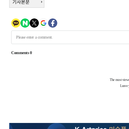
기사본문
1시간 전 >
[속보]원·달러 환율, 7.7원 내린 1416.1원 마감
1시간 전 >
[속보] 노원서 40.1도 관측…서울, 2018년 이후 첫 40도
1시간 전 >
[속보]종합특검, '계엄 수용공간 확보' 신용해 前교정본부장 
2시간 전 >
외신들도 주목한 韓축구 파문…"국민적 공분에 수사 재개"
2시간 전 >
11시간 압수수색에 성접대 파문까지…'쑥대밭' 된 축구협회
2시간 전 >
[속보]규제합리화위원회 부위원장에 김태유 서울대 공대 교
후임
-20788초 전 >
이강인, 폭염 속 AT마드리드 첫 훈련…80명 식사 대접까
-17927초 전 >
미 사업체 일자리, 7월에 2.3만개 순감하고 그 전 2개월 1
하향수정 (2보)
-17375초 전 >
[속보] 미 사업체, 일자리 7월에 2.3만 개 줄어…실업률은
↓
-13238초 전 >
[속보]이 대통령 "부동산 공급 기존 사고방식 매달리지 
실천"
-12323초 전 >
이란, "오만과 '중앙 단일 루트' 합의…북쪽 인바운드·남
운드는 임시"
-3891초 전 >
"낮 기온 소폭 하락"…수도권 폭염중대경보, 폭염경보로 
-3855초 전 >
[속보]이 대통령, '호우피해' 안동·의성 관할 4개 면 특별
포
-3818초 전 >
[단독]중수청 지원 검사들, 정원 초과 시 낮은 계급 임용…
갈 수도
-1789초 전 >
낮 최고 37도 찜통더위…곳곳 소나기·강원 많은 비[내일날
-95초 전 >
SK하이닉스, 용인·청주 팹에 54조 투자…"AI 메모리 수요 