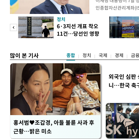
이재명 대통령이 7일 
인종합자산관리계좌(ISA
안'을 전면 재검토 할 
정치
들과의 상황 점검 회의에
 두
6·3지선 개표 착오
지법안을 둘러싼 투자자
11건…당선인 영향
았다. 이 자리에서 이 
 정도
없어
많이 본 기사
종합
정치
국제
경제
금
외국인 심판 
니…한국 축구 
홍서범♥조갑경, 아들 불륜 사과 후
근황…밝은 미소