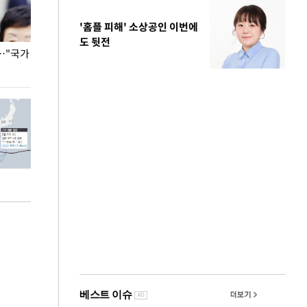
'홈플 피해' 소상공인 이번에
도 뒷전
…"국가
홈플러스, 67개 점포 가오픈… 13일 정식 개장
오세훈 서울시장,
환경 점검