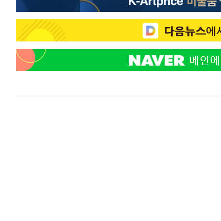
50분 전 >
여자배구 이재영·이다영 자매, 아제르바이잔 투란VC 입단
1시간 전 >
외국인 심판 성 접대 7경기 들여다보니…한국 축구 '5승 2무'
1시간 전 >
[속보]코스닥, 2.86포인트(0.36%) 내린 798.81마감
1시간 전 >
[속보]코스피, 6200선 약보합…0.60% 내린 6258.77에 마
1시간 전 >
[속보]원·달러 환율, 7.7원 내린 1416.1원 마감
1시간 전 >
[속보] 노원서 40.1도 관측…서울, 2018년 이후 첫 40도
1시간 전 >
[속보]종합특검, '계엄 수용공간 확보' 신용해 前교정본부장 
2시간 전 >
외신들도 주목한 韓축구 파문…"국민적 공분에 수사 재개"
2시간 전 >
11시간 압수수색에 성접대 파문까지…'쑥대밭' 된 축구협회
2시간 전 >
[속보]규제합리화위원회 부위원장에 김태유 서울대 공대 교
후임