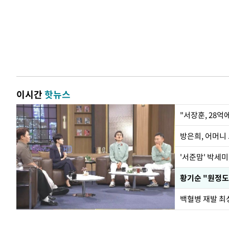
이시간
핫뉴스
"서장훈, 28억
방은희, 어머니 
'서준맘' 박세미
황기순 "원정도
백혈병 재발 최