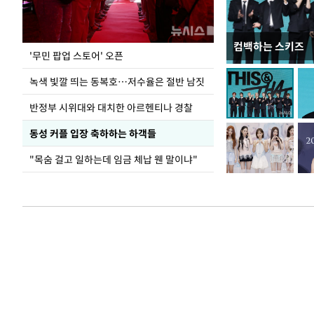
컴백하는 스키즈
지석천 뒤덮은 
'무민 팝업 스토어' 오픈
녹색 빛깔 띄는 동복호…저수율은 절반 남짓
반정부 시위대와 대치한 아르헨티나 경찰
동성 커플 입장 축하하는 하객들
"목숨 걸고 일하는데 임금 체납 웬 말이냐"