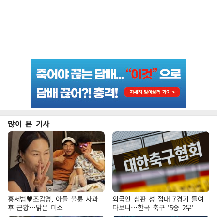
많이 본 기사
홍서범♥조갑경, 아들 불륜 사과
외국인 심판 성 접대 7경기 들여
후 근황…밝은 미소
다보니…한국 축구 '5승 2무'