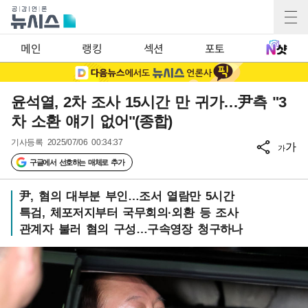
메인
랭킹
섹션
포토
윤석열, 2차 조사 15시간 만 귀가…尹측 "3
차 소환 얘기 없어"(종합)
기사등록
2025/07/06 00:34:37
가
가
구글에서 선호하는 매체로 추가
尹, 혐의 대부분 부인…조서 열람만 5시간
특검, 체포저지부터 국무회의·외환 등 조사
관계자 불러 혐의 구성…구속영장 청구하나