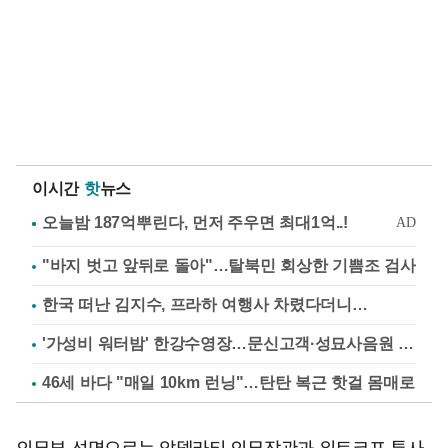
이시간
핫
뉴스
"바지 벗고 앞뒤로 돌아"…탈북민 회상한 기쁨조 검사
한국 떠난 김지수, 프라하 여행사 차렸다더니…
'가성비 워터밤' 한강수영장…문신고객·성묘사음원 민원
46세 바다 "매일 10km 런닝"…탄탄 복근 핫걸 몸매로
외무부 성명으로는 압델라티 외무장관과 위트코프 특사