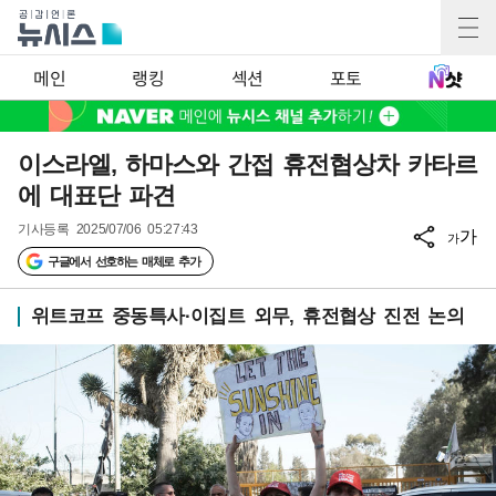
메인
랭킹
섹션
포토
이스라엘, 하마스와 간접 휴전협상차 카타르
에 대표단 파견
기사등록
2025/07/06 05:27:43
가
가
구글에서 선호하는 매체로 추가
위트코프 중동특사·이집트 외무, 휴전협상 진전 논의