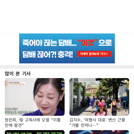
많이 본 기사
방은희, 母 고독사에 오열 "이틀
김지수, '여행사 대표' 변신 근황
만에 발견"
"가볼 만하니…"