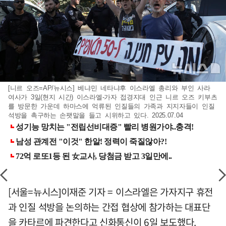
[니르 오즈=AP/뉴시스] 베냐민 네타냐후 이스라엘 총리와 부인 사라
여사가 3일(현지 시간) 이스라엘-가자 접경지대 인근 니르 오즈 키부츠
를 방문한 가운데 하마스에 억류된 인질들의 가족과 지지자들이 인질
석방을 촉구하는 손팻말을 들고 시위하고 있다. 2025.07.04
[서울=뉴시스]이재준 기자 = 이스라엘은 가자지구 휴전
과 인질 석방을 논의하는 간접 협상에 참가하는 대표단
을 카타르에 파견한다고 신화통신이 6일 보도했다.