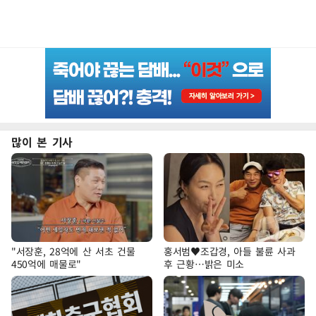
많이 본 기사
"서장훈, 28억에 산 서초 건물
홍서범♥조갑경, 아들 불륜 사과
450억에 매물로"
후 근황…밝은 미소