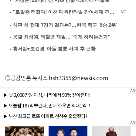
"서장훈, 28억에 산 서초 건물 450억에 매물로"
심판 성 접대 7경기 결과는?…한국 축구 '5승 2무'
응팔 최성원, 백혈병 재발…"죽게 하려는건가"
홍서범♥조갑경, 아들 불륜 사과 후 근황
◎공감언론 뉴시스
hsh3355@newsis.com