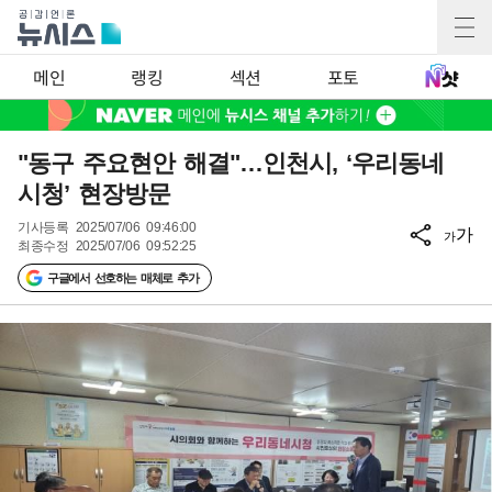
메인
랭킹
섹션
포토
"동구 주요현안 해결"…인천시, ‘우리동네
시청’ 현장방문
기사등록
2025/07/06 09:46:00
가
가
최종수정
2025/07/06 09:52:25
구글에서 선호하는 매체로 추가