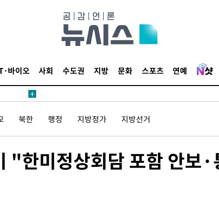
료
IT·바이오
사회
수도권
지방
문화
스포츠
연예
시위"
교
북한
행정
지방정가
지방선거
전..15
미 "한미정상회담 포함 안보·
구
료