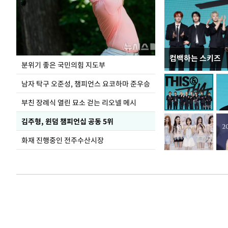
컴백하는 스키즈
김민석, 강원·T
분위기 좋은 국민의힘 지도부
1.48%p 앞서…
남자 탁구 오준성, 챔피언스 요코하마 준우승
부친 장례식 열린 묘소 걷는 리오넬 메시
김주형, 윈덤 챔피언십 공동 5위
화재 진행중인 전주수산시장