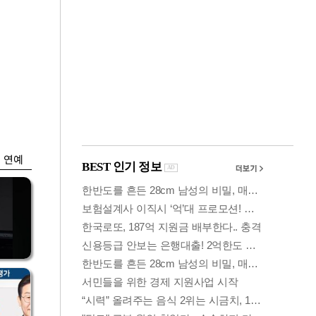
금융
정
시중銀 올리고 저축
 부
銀 내리고…예금이
자 왜?
연예