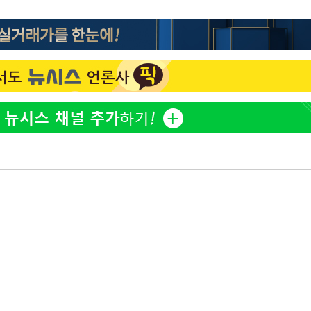
김희철, 결국 '거꾸로 태극
1
사과 "깊게 보지 못했다"
홍석천, 입양 두 자녀에 '
2
이 대통령, 메가프로젝트
3
주 군공항 이전·주 52시간
이 대통령 지지율 43.3%
4
경신[리얼미터]
1년도 안 돼 짐싸는 청
5
여 역효과 우려
트럼프, 이란 추가 요구에
6
건 체스게임"
"한남 더 휠·반포터 자이
7
스'에 쏟아진 AI 조롱 밈