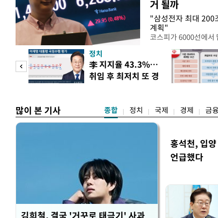
거 될까
"삼성전자 최대 200
계획"
코스피가 6000선에서
다시 부양시킬 핵심 동
정치
주환원 정책이 부각되는
뜸하더
李 지지율 43.3%…
사가 대규모 주주환원 
취임 후 최저치 또 경
밸류에이션 재평가를 이
과 포
신
고 있다. 10일 한국거
많이 본 기사
종합
정치
국제
경제
금
홍석천, 입양
언급했다
김희철, 결국 '거꾸로 태극기' 사과