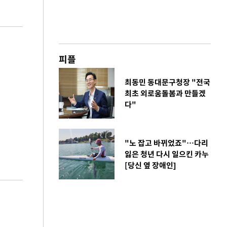
피플
최동민 동대문구청장 "전국
최초 외로움돌봄과 만들겠
다"
"노 잡고 바뀌었죠"…다리
잃은 청년 다시 일으킨 카누
[당신 옆 장애인]