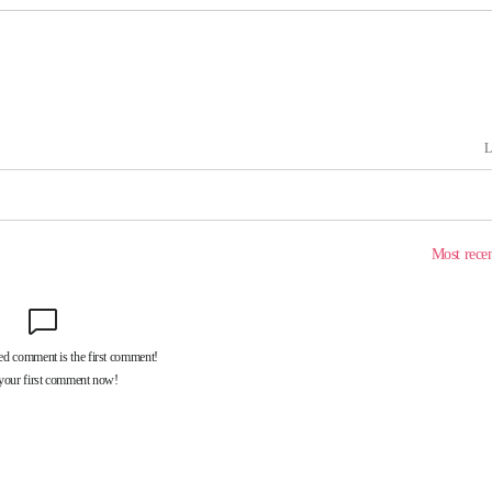
시위"
전..15
구