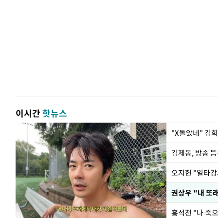
이시간
핫뉴스
"X돌았네" 김
권상우 "내 또
홍석천 "나 죽