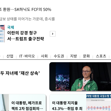
조 환원…SK하닉도 FCF의 50%
 답보 상태를 이어가는 가운데, 증시를
력으로 삼성전자와 SK하이닉스의 주
국제
경제
 모습이다. 역대급 실적을 계기로 양
이란의 강경 청구
"세부담 강화, 공
카드를 꺼내면서 외인의 자금 유입과
서…트럼프 출구전략
성 높여" "전월세
끌 수 있을지 시장의 관심이 주목되
흔들
작용"
래소에 따르면 코스피는 지난 7
융
산업
IT·바이오
사회
수도권
지방
문화
스포츠
 두 자녀에 '재산 상속'
이 대통령, 메가프로
이 대통령 지지율
젝트 2차 점검회의…
43.3%…취임 후 최