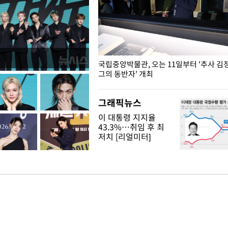
K도 승리하며 정청래에 누적
국립중앙박물관, 오는 11일부터 '추사 김
격차 벌리며 박빙 우세
그의 동반자' 개최
그래픽뉴스
이 대통령 지지율
43.3%…취임 후 최
저치 [리얼미터]