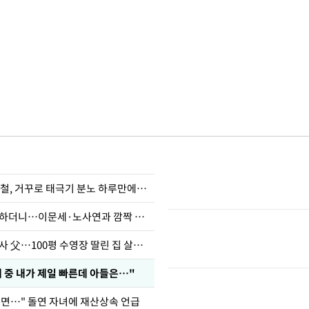
희철, 거꾸로 태극기 분노 하루만에…
김제동, 방송 뜸하더니…이문세·노사연과 깜짝 근황
오지헌 "일타강사 父…100평 수영장 딸린 집 살았다"
래 중 내가 제일 빠른데 아들은…"
으면…" 돌연 자녀에 재산상속 언급