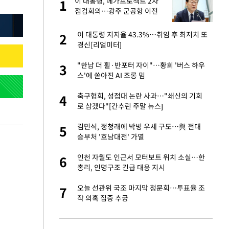
기'
이 대통령, 메가프로젝트 2차
1
1
점검회의…광주 군공항 이전
·주 52시간 예외 등 논의
재산 상속' 언급했다
이 대통령 지지율 43.3%…취임 후 최저치 또
2
2
경신[리얼미터]
 2차 점검회의…광
"한남 더 휠·반포터 자이"…황희 '버스 하우
3
3
 예외 등 논의
스'에 쏟아진 AI 조롱 밈
…취임 후 최저치 또
축구협회, 성접대 논란 사과…"쇄신의 기회
4
4
로 삼겠다"[간추린 주말 뉴스]
년들…자발적 실업급
김민석, 정청래에 박빙 우세 구도…與 전대
5
5
승부처 '호남대전' 가열
 "저강도 대응…이
인천 자월도 인근서 모터보트 위치 소실…한
6
6
총리, 인명구조 긴급 대응 지시
"…황희 '버스 하우
오늘 선관위 국조 마지막 청문회…투표율 조
7
7
작 의혹 집중 추궁