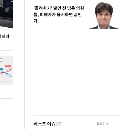
'돌려차기' 발언 선 넘은 의원
들, 피해자가 용서하면 끝인
가
정희와
사진으로 보는 지난 주말
상암 5만 관중 앞