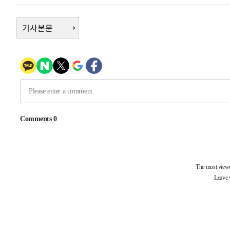
-16544초 전 >
[속보]코스닥, 8.85포인트(1.11%) 오른 807.66 개장
-16540초 전 >
기사본문
[속보]코스피, 47.56포인트(0.76%) 오른 6306.33 개장
-14976초 전 >
[속보]지하철 1호선 상행선 용산역 무정차 통과…"집회·
-13301초 전 >
'낮 최고 34도' 전국 더위 지속…강원·경상권 오전 비
-11949초 전 >
파키스탄 보안군, 대 테러작전으로 남서부의 무장세력 소탕
명 살해
-10496초 전 >
인천 앞바다 연락두절 모터보트 승선원 3명 전원 구조
-10165초 전 >
이집트, 가자 협상 당사자들에게 약속이행과 방해금지 촉
-5821초 전 >
트럼프, 이란 추가 요구에 "저강도 대응…이건 체스게임"