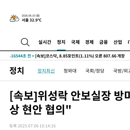
-5821초 전 >
트럼프, 이란 추가 요구에 "저강도 대응…이건 체스게임"
2026.08.10 (월)
서울 32.9℃
-21042초 전 >
[속보]'전장연 시위' 1호선 용산역 상행선 무정차 통과 종
-19520초 전 >
[속보]코스닥 지수 5%대 급등에 '매수 사이드카' 발동
-16806초 전 >
[속보]원·달러 환율, 오전 9시 1410.3원
실시간
정치
국제
경제
금융
산업
-16544초 전 >
[속보]코스닥, 8.85포인트(1.11%) 오른 807.66 개장
-16540초 전 >
[속보]코스피, 47.56포인트(0.76%) 오른 6306.33 개장
-14976초 전 >
[속보]지하철 1호선 상행선 용산역 무정차 통과…"집회·
정치
정치최신
청와대
국회/정당
국방/외
-13301초 전 >
'낮 최고 34도' 전국 더위 지속…강원·경상권 오전 비
-11949초 전 >
파키스탄 보안군, 대 테러작전으로 남서부의 무장세력 소탕
명 살해
-10496초 전 >
인천 앞바다 연락두절 모터보트 승선원 3명 전원 구조
[속보]위성락 안보실장 방
-10165초 전 >
이집트, 가자 협상 당사자들에게 약속이행과 방해금지 촉
상 현안 협의"
-5821초 전 >
트럼프, 이란 추가 요구에 "저강도 대응…이건 체스게임"
-21042초 전 >
[속보]'전장연 시위' 1호선 용산역 상행선 무정차 통과 종
-19520초 전 >
[속보]코스닥 지수 5%대 급등에 '매수 사이드카' 발동
등록 2025.07.06 10:14:16
-16806초 전 >
[속보]원·달러 환율, 오전 9시 1410.3원