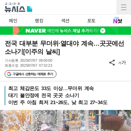
메인
랭킹
섹션
포토
전국 대부분 무더위·열대야 계속…곳곳에선
소나기[이주의 날씨]
기사등록
2025/07/07 06:00:00
가
가
최종수정
2025/07/07 07:32:23
구글에서 선호하는 매체로 추가
최고 체감온도 33도 이상…무더위 계속
대기 불안정에 전국 곳곳 소나기
이번 주 아침 최저 21~26도, 낮 최고 27~34도