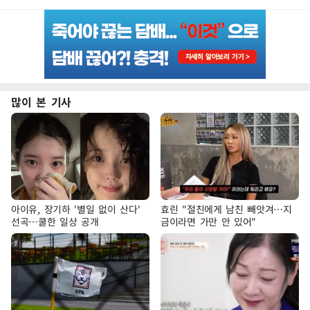
많이 본 기사
아이유, 장기하 '별일 없이 산다'
효린 "절친에게 남친 빼앗겨…지
선곡…쿨한 일상 공개
금이라면 가만 안 있어"