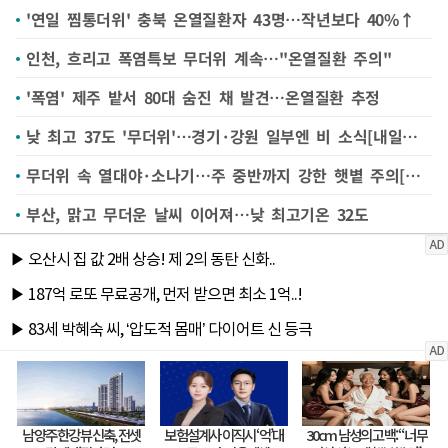
'연일 찜통더위' 충북 온열질환자 43명…작년보다 40%↑
인천, 흐리고 폭염특보 무더위 계속…"온열질환 주의"
'폭염' 제주 밭서 80대 숨진 채 발견…온열질환 추정
낮 최고 37도 '무더위'…경기·강원 일부엔 비 소식[내일날씨]
무더위 속 열대야·소나기…주 중반까지 강한 햇볕 주의[다음주 날씨]
부산, 맑고 무더운 날씨 이어져…낮 최고기온 32도