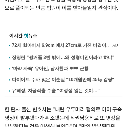
으로 풀이되는 만큼 법원이 이를 받아들일지 관심이다.
이시간
핫
뉴스
장영란 "쌍커풀 3번 밖에…왜 성형미인이라고 하냐"
'마약 자숙' 유아인, 남사친과 뽀뽀 근황
다이어트 주사 맞은 이순실 "10개월만에 45㎏ 감량"
유혜정, 자궁적출 수술 "여성성 잃는 것이…"
한 판사 출신 변호사는 "내란 우두머리 혐의로 이미 구속
영장이 발부됐다가 취소됐는데 직권남용죄로 또 영장을
발부한다는 것은 어색해 보인다"며 "만약 발부된다면