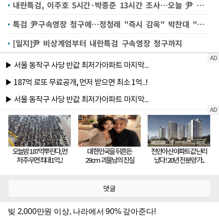
내란특검, 이주호 5시간·박종준 13시간 조사…오늘 尹 조사(종합)
특검 尹구속영장 청구에…정청래 "즉시 감옥" 박찬대 "사필귀정"
[일지]尹 비상계엄부터 내란특검 구속영장 청구까지
댓글