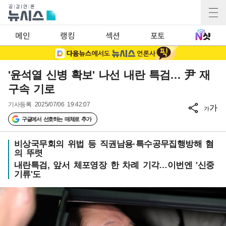
메인
랭킹
섹션
포토
'윤석열 신병 확보' 나선 내란 특검… 尹 재
구속 기로
기사등록
2025/07/06 19:42:07
가
가
구글에서 선호하는 매체로 추가
비상국무회의 위법 등 직권남용·특수공무집행방해 혐
의 뚜렷
내란특검, 앞서 체포영장 한 차례 기각…이번엔 '신중
기류'도