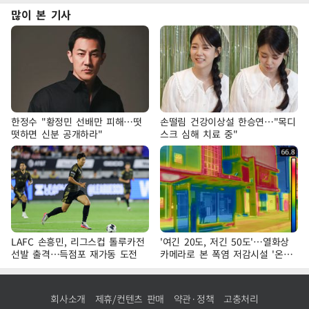
많이 본 기사
한정수 "황정민 선배만 피해…떳
손떨림 건강이상설 한승연…"목디
떳하면 신분 공개하라"
스크 심해 치료 중"
LAFC 손흥민, 리그스컵 톨루카전
'여긴 20도, 저긴 50도'…열화상
선발 출격…득점포 재가동 도전
카메라로 본 폭염 저감시설 '온도
차'
회사소개
제휴/컨텐츠 판매
약관·정책
고충처리