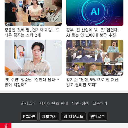
정웅인 첫째 딸, 연기자 지망…또
정부, 전 산업에 'AI 옷' 입힌다…
배우 꿈꾸는 스타 2세
AI 로봇 연 1000대 보급 추진
'첫 주연' 정준원 "심판대 올라…
황기순 "원정 도박으로 전 재산
많이 걱정돼"
잃고 필리핀 도피"
회사소개
제휴/컨텐츠 판매
약관·정책
고충처리
PC화면
제보하기
앱 다운로드
맨위로↑
광