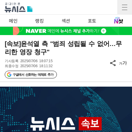
메인
랭킹
섹션
포토
[속보]윤석열 측 "범죄 성립될 수 없어…무
리한 영장 청구"
기사등록
2025/07/06 18:07:15
가
가
최종수정
2025/07/06 18:11:32
구글에서 선호하는 매체로 추가