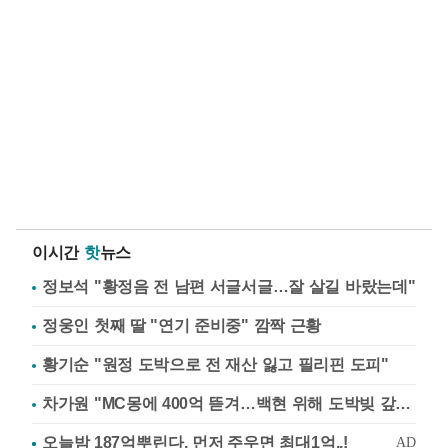
이시간
핫
뉴스
정보석 "황정음 전 남편 서글서글…잘 살길 바랐는데"
정웅인 첫째 딸 "연기 준비중" 깜짝 근황
황기순 "원정 도박으로 전 재산 잃고 필리핀 도피"
차가원 "MC몽에 400억 뜯겨…백현 위해 도박빚 갚아줘"