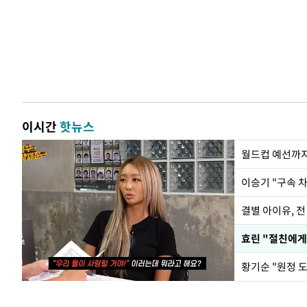
이시간
핫뉴스
월드컵 예선까지
이승기 "구속 차
결별 아이유, 전
효린 "절친에게
황기순 "원정 