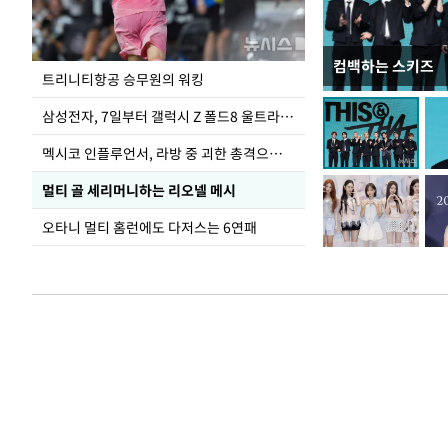
컴백하는 스키즈
입추 하루 앞둔 
트리니티항공 승무원의 워킹
폭염
삼성전자, 7일부터 갤럭시 Z 폴드8 울트라·폴드8·플립8 출시
멕시코 인플루언서, 라방 중 괴한 총격으로 사망
멀티 골 세리머니하는 리오넬 메시
오타니 멀티 홈런에도 다저스는 6연패