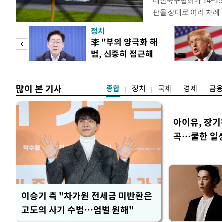
대한축구협회가 14~15
판을 상대로 여러 차례 
구계에 따르면 국회의 한
정치
년 국제심판 10여 명에
"사적
李 "부의 양극화 해
축구협회는 외국인 심판
법, 신중히 접근해
수십만원에서 많게는 1
 차이
야"
많이 본 기사
종합
정치
국제
경제
금
아이유, 장기
곡…쿨한 일
이승기 측 "차가원 전세금 미반환은
고도의 사기 수법…엄벌 원해"