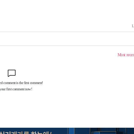
혐의
 격파
다"
수수색(종
4%↑
침 준수"
수수색
태세 강