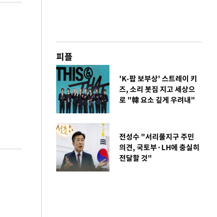
피플
'K-팝 보부상' 스트레이 키
즈, 소리 봇짐 지고 세상으
로 "韓 요소 깊게 우려내"
전성수 "서리풀지구 주민
의견, 국토부·LH에 충실히
전달할 것"