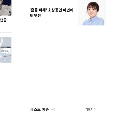
'홈플 피해' 소상공인 이번에
도 뒷전
 팬들
이 대통령, '청년 대책 속도 높여야…폭염 문제도
입추 코앞인데 전
총력 대응'