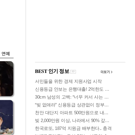
금융
개
외국인 폭풍매도에
 우
코스피 6200선 주저
앉아
연예