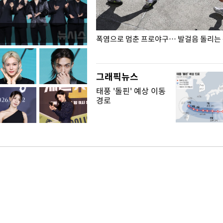
전남광주… 열화상 카메라에 담긴
폭염으로 멈춘 프로야구… 발걸음 돌리는
그래픽뉴스
태풍 '돌핀' 예상 이동
경로