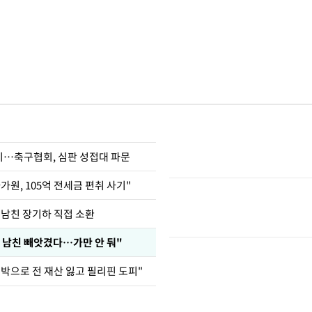
…축구협회, 심판 성접대 파문
가원, 105억 전세금 편취 사기"
 남친 장기하 직접 소환
 남친 빼앗겼다…가만 안 둬"
도박으로 전 재산 잃고 필리핀 도피"