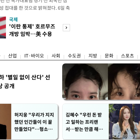
년 전 국가대표팀 경기 전 외국인 심
성 접대를 한 것으로 밝혀졌다. 6일 축
 의원실은 축구협회가 2011~2012
국제
경제
게 성 접대한 사실을 확인했다. 당시
'이란 통제' 호르무즈
초고가 겨냥 세제
과 감독관 등 10여 명에게 한 번에
개방 임박…美 수용
편…전월세 '유탄'
00만원이 넘는 돈을 성
할까
려
융
산업
IT·바이오
사회
수도권
지방
문화
스포츠
하 '별일 없이 산다' 선
상 공개
허지웅 "우리가 지지
김혜수 "우린 돈 받
했던 인간들이 이 꼴
고 일하는 프리랜
만들었다"…형소법
서…받는 만큼 해내
개정에 격한 반응
야"