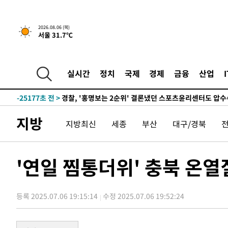
2026.08.06 (목)
서울 31.7℃
2시간 전 >
내일까지 39도 '펄펄'…기상청 "태풍 지나며 폭염 잠시 꺾인
-28263초 전 >
'월드컵 탈락 후폭풍' 축구협회…11시간 걸린 초유의 압
합)
-27699초 전 >
[속보] 뉴욕증시, 혼조 출발…나스닥 0.3%↓, 다우 0.1
실시간
정치
국제
경제
금융
산업
-26492초 전 >
축구협회, 15년 전 심판 성 접대 파문에 "현재는 내부 지
-25177초 전 >
경찰, '홍명보는 2순위' 결론냈던 스포츠윤리센터도 압
-10773초 전 >
[속보]합참 "北 발사체는 단거리탄도미사일…감시·경계
지방
화"
지방최신
세종
부산
대구/경북
-10521초 전 >
日방위성, 北이 동해로 쏜 발사체는 탄도미사일 가능성
-8951초 전 >
[속보] SKT, 에이닷 서비스 장애 발생…"원인 파악 중"
-8357초 전 >
[속보]합참 "북, 동해상으로 미상 발사체 발사"
'연일 찜통더위' 충북 온
-7753초 전 >
'낮 최고 39도' 불볕더위…한밤 열대야도 계속[내일날씨]
-7712초 전 >
[속보]7~9일 프로야구 3연전도 폭염 취소…11일 재개
-7374초 전 >
"韓 외환시장 개입 관측 배경엔 美의 대한국 무역적자 있어
등록 2025.07.06 19:15:14
수정 2025.07.06 19:52:24
-7201초 전 >
'월드컵 탈락 후폭풍' 축구협회…초유의 압수수색에 '충격
-7041초 전 >
서울 낮 37.9도, 올여름 최고치 경신…영등포 순간 '40도'