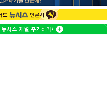
이승기 측 "차가원 전세금 
1
반환은 고도의 사기 수법
벌 원해"
"
아이유, 장기하 '별일 없
2
·당황'
일상 공개
허지웅 "우리가 지지했던 
3
혐의
들었다"…형소법 개정에 
김혜수 "우린 돈 받고 일
4
는 만큼 해내야"
'아들아 요양원은 싫다'…
5
도 집 거주 희망
 격파
다"
효린 "절친에게 남친 빼
6
만 안 있어"
손흥민, 5경기 연속골 실
7
기 끝 과달라하라 격파