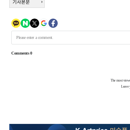
기사본문
-6603초 전 >
[속보]종합특검, 대검 추가 압수수색…내란 중요임무종사 
-2698초 전 >
[속보]코스닥, 800p 회복…0.26% 오른 801.67 마감
-2628초 전 >
[속보]코스피, 301.88포인트(4.58%) 내린 6296.38 마감
-2493초 전 >
[속보]원·달러 환율, 0.7원 내린 1423.8원 마감
-92초 전 >
"여기 떨어졌다"…다누리, 스페이스X 로켓 달 충돌 흔적 포착
47분 전 >
손흥민, 5경기 연속골 실패…LAFC는 승부차기 끝 과달라하라
2시간 전 >
내일까지 39도 '펄펄'…기상청 "태풍 지나며 폭염 잠시 꺾인
-28263초 전 >
'월드컵 탈락 후폭풍' 축구협회…11시간 걸린 초유의 압
합)
-27699초 전 >
[속보] 뉴욕증시, 혼조 출발…나스닥 0.3%↓, 다우 0.1
-26492초 전 >
축구협회, 15년 전 심판 성 접대 파문에 "현재는 내부 지
-25177초 전 >
경찰, '홍명보는 2순위' 결론냈던 스포츠윤리센터도 압
-10773초 전 >
[속보]합참 "北 발사체는 단거리탄도미사일…감시·경계
화"
-10521초 전 >
日방위성, 北이 동해로 쏜 발사체는 탄도미사일 가능성
-8951초 전 >
[속보] SKT, 에이닷 서비스 장애 발생…"원인 파악 중"
-8357초 전 >
[속보]합참 "북, 동해상으로 미상 발사체 발사"
-7753초 전 >
'낮 최고 39도' 불볕더위…한밤 열대야도 계속[내일날씨]