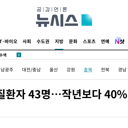
다"
수수색(종
4%↑
IT·바이오
사회
수도권
지방
문화
스포츠
연예
침 준수"
수수색
태세 강
전남광주
대전/충남
울산
강원
충북
전북
경남
열질환자 43명…작년보다 40
"
·당황'