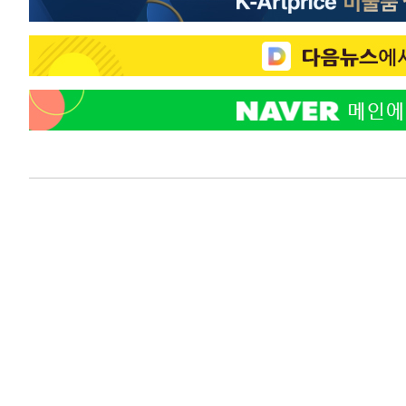
-7712초 전 >
[속보]7~9일 프로야구 3연전도 폭염 취소…11일 재개
-7374초 전 >
"韓 외환시장 개입 관측 배경엔 美의 대한국 무역적자 있어
-7201초 전 >
'월드컵 탈락 후폭풍' 축구협회…초유의 압수수색에 '충격
-7041초 전 >
서울 낮 37.9도, 올여름 최고치 경신…영등포 순간 '40도'
-6603초 전 >
[속보]종합특검, 대검 추가 압수수색…내란 중요임무종사 
-2698초 전 >
[속보]코스닥, 800p 회복…0.26% 오른 801.67 마감
-2628초 전 >
[속보]코스피, 301.88포인트(4.58%) 내린 6296.38 마감
-2493초 전 >
[속보]원·달러 환율, 0.7원 내린 1423.8원 마감
-92초 전 >
"여기 떨어졌다"…다누리, 스페이스X 로켓 달 충돌 흔적 포착
47분 전 >
손흥민, 5경기 연속골 실패…LAFC는 승부차기 끝 과달라하라
2시간 전 >
내일까지 39도 '펄펄'…기상청 "태풍 지나며 폭염 잠시 꺾인