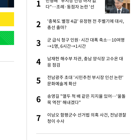
미
민형배 "부시장 선정 하자 없
1
1
…엄
다"…조례·동점자 논란 '선
긋기'
이 산다' 선곡…쿨한
'충북도 별정 4급' 유정현 전 주벨기에 대사,
2
2
총선 출마?
인간들이 이 꼴 만
군 급식 청구 인원·시간 대폭 축소…10여명
3
3
격한 반응
→1명, 6시간→1시간
하는 프리랜서…받
남재헌 해수부 차관, 충남 양식장 고수온 대
4
4
응 점검
노인 70%는 아파
전남광주 초대 '시민추천 부시장 인선 논란'
5
5
문화예술계 확산
앗겨…지금이라면 가
송영길 "열두 척 배 같은 지지율 있어…'울돌
6
6
목 역전' 해내겠다"
패…LAFC는 승부차
이남오 함평군수 선거법 의혹 사건, 전남경찰
7
7
청이 수사