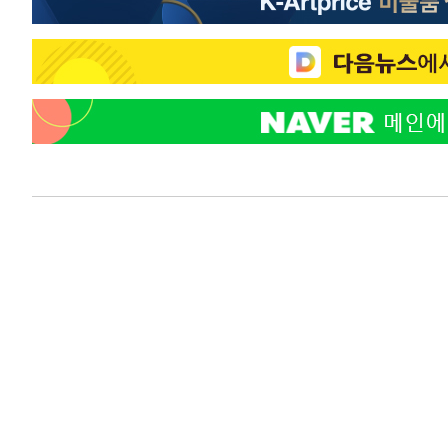
-9537초 전 >
선재도서 해루질 나섰다 실종 60대, 닷새 만에 숨진 채 발견
-7071초 전 >
남자 농구, 나고야 아시안게임서 '홈팀' 일본과 한일전
-6447초 전 >
여수 오동도 해상서 모터보트 전복…1명 사망·1명 실종
-2674초 전 >
극한폭염 한풀 꺾이지만…'낮 최고 35도' 무더위, 열대야 
주 날씨]
5분 전 >
축구협회 "압수수색·성접대 논란 사과…쇄신의 기회로 삼겠다
29분 전 >
[속보]'압수수색·성접대 논란' 축구협회 "실망과 걱정 안겨드
3시간 전 >
'최고 37도' 폭염 지속…강원동해안 최대 150㎜ 비
5시간 전 >
[속보]뉴욕증시 상승 마감…S&P 0.6% 나스닥 1.3%↑