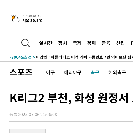
5시간 전 >
[속보]뉴욕증시 상승 마감…S&P 0.6% 나스닥 1.3%↑
2026.08.08 (토)
서울 30.9℃
-31276초 전 >
[속보]與최고위원 제주·인천 순회경선…박선원·최민희
한민수·김용 순
-31229초 전 >
[속보]김민석, 與 전대 당원투표 누적 득표율 45.42%로 
청래 44.56%
-30511초 전 >
[속보]與 대표 경선 제주·인천 당원투표…金 47.75%·
실시간
정치
국제
경제
금융
산업
42.08%·宋 10.17%
-30045초 전 >
이강인 "아틀레티코 이적 기뻐…등번호 7번 의미보단 팀 
것"
-29980초 전 >
[속보]與 당대표 경선, 제주·인천 권리당원 투표 김민석 
-23754초 전 >
낮 최고 35도 '무더위'…동해안 시간당 30㎜ '강한 비'[
스포츠
야구
해외야구
축구
해외축구
-23024초 전 >
[속보]이강인 "감독님이 원하는 마음 느꼈고, 많은 트로피
틀레티코 이적"
-22806초 전 >
수도권 40도 육박 '펄펄'…동해안 일부 지역엔 호의주의
-21775초 전 >
온열질환 사망자 3명 늘어…누적 환자 3000명 돌파
K리그2 부천, 화성 원정서 
-15720초 전 >
강릉에 시간당 81.4㎜ 물폭탄…도로 잠기고 담벼락 붕괴
-11827초 전 >
백운산서 80년근 천종산삼 9뿌리 발견…감정가 1.3억원
등록 2025.07.06 21:06:08
-9537초 전 >
선재도서 해루질 나섰다 실종 60대, 닷새 만에 숨진 채 발견
-7071초 전 >
남자 농구, 나고야 아시안게임서 '홈팀' 일본과 한일전
-6447초 전 >
여수 오동도 해상서 모터보트 전복…1명 사망·1명 실종