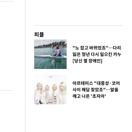
피플
"노 잡고 바뀌었죠"…다리
잃은 청년 다시 일으킨 카누
[당신 옆 장애인]
아르테미스 "대중성·코어
사이 해답 찾았죠"…알을
깨고 나온 '초자아'