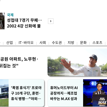
다
국제
경제
성접대 7경기 무패…
세계식량가격 다
2002 4강 신화에 불
상승…곡물·설탕 
똥
썩'
융
산업
IT·바이오
사회
수도권
지방
문화
스포츠
공원 아파트, 노무현·
뒤집는 것"
'폭염 휴식기' 프로야
휴머노이드부터 AI
구 10개 구단, 훈련·
공장까지…제조업
휴식 병행…"야외 훈
바꾸는 M.AX 성과
련 해도 안전 최우