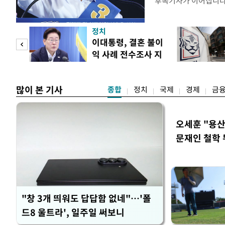
후속기사가 이어집니
정치
 사업
이대통령, 결혼 불이
익 사례 전수조사 지
시
많이 본 기사
종합
정치
국제
경제
금
오세훈 "용산
문재인 철학 
"창 3개 띄워도 답답함 없네"…'폴
드8 울트라', 일주일 써보니