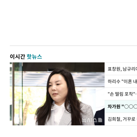
이시간
핫뉴스
하리수 "이혼 
"손 떨림 포착"