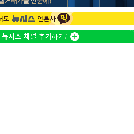
"창 3개 띄워도 답답함 없
1
네"…'폴드8 울트라', 일
써보니
오세훈 "용산공원 아파트,
2
학 뒤집는 것"
계속[다음
'폭염 휴식기' 프로야구 1
3
"
식 병행…"야외 훈련 해도
려 죄송"
휴머노이드부터 AI공장
4
M.AX 성과
'덜 똘똘한 한 채' 시대 
5
에 쏠리는 관심[세제 개편,
'리센느 논란' 김선태, 
6
장 "다시 돌아올 생각?"
'마라톤 심의' 앞둔 국고
7
과징금 갈림길