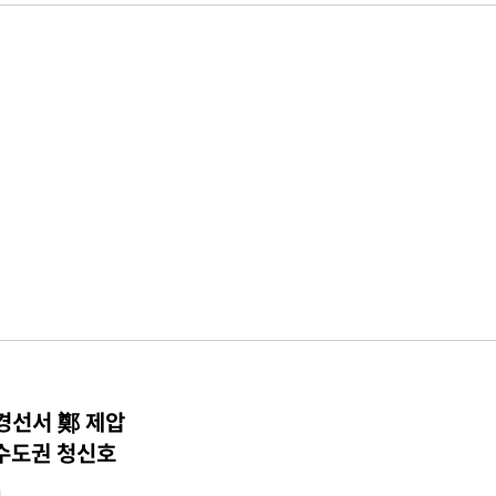
 경선서 鄭 제압
수도권 청신호