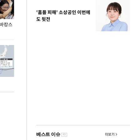
'홈플 피해' 소상공인 이번에
도 뒷전
 바캉스
용산어린이정원 앞 즐비한 근조화환, 왜?
이번주 국회에는 