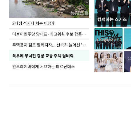
컴백하는 스키즈
청와대 일주일
2타점 적시타 치는 이정후
더불어민주당 당대표·최고위원 후보 합동연설회
주택용지 검토 알려지자... 신속히 늘어선 '근조화환'
폭우에 무너진 강릉 교동 주택 담벼락
안드레예바에게 서브하는 페르난데스