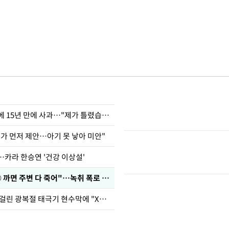
표창원, 남규리에 15년 만에 사과…"제가 틀렸습니다"
내가 먼저 제안…아기 못 낳아 미안"
…카라 한승연 '건강 이상설'
차가원 "○○○ 까면 주변 다 죽어"…녹취 폭로 파장
김희철, 거꾸로 걸린 광복절 태극기 현수막에 "X돌았네"