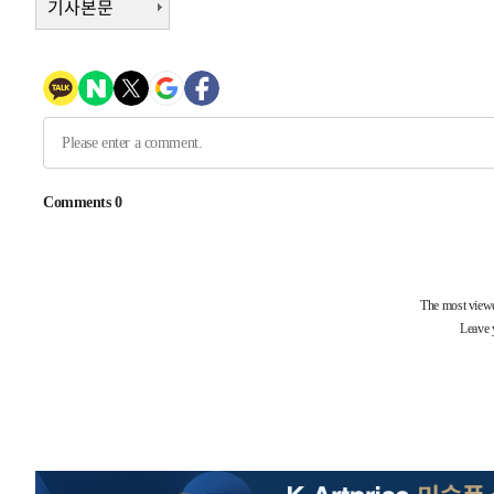
기사본문
-2674초 전 >
극한폭염 한풀 꺾이지만…'낮 최고 35도' 무더위, 열대야 
주 날씨]
5분 전 >
축구협회 "압수수색·성접대 논란 사과…쇄신의 기회로 삼겠다
29분 전 >
[속보]'압수수색·성접대 논란' 축구협회 "실망과 걱정 안겨드
3시간 전 >
'최고 37도' 폭염 지속…강원동해안 최대 150㎜ 비
5시간 전 >
[속보]뉴욕증시 상승 마감…S&P 0.6% 나스닥 1.3%↑
-31276초 전 >
[속보]與최고위원 제주·인천 순회경선…박선원·최민희
한민수·김용 순
-31229초 전 >
[속보]김민석, 與 전대 당원투표 누적 득표율 45.42%로 
청래 44.56%
-30511초 전 >
[속보]與 대표 경선 제주·인천 당원투표…金 47.75%·
42.08%·宋 10.17%
-30045초 전 >
이강인 "아틀레티코 이적 기뻐…등번호 7번 의미보단 팀 
것"
-29980초 전 >
[속보]與 당대표 경선, 제주·인천 권리당원 투표 김민석 
-23754초 전 >
낮 최고 35도 '무더위'…동해안 시간당 30㎜ '강한 비'[
-23024초 전 >
[속보]이강인 "감독님이 원하는 마음 느꼈고, 많은 트로피
틀레티코 이적"
-22806초 전 >
수도권 40도 육박 '펄펄'…동해안 일부 지역엔 호의주의
-21775초 전 >
온열질환 사망자 3명 늘어…누적 환자 3000명 돌파
-15720초 전 >
강릉에 시간당 81.4㎜ 물폭탄…도로 잠기고 담벼락 붕괴
-11827초 전 >
백운산서 80년근 천종산삼 9뿌리 발견…감정가 1.3억원