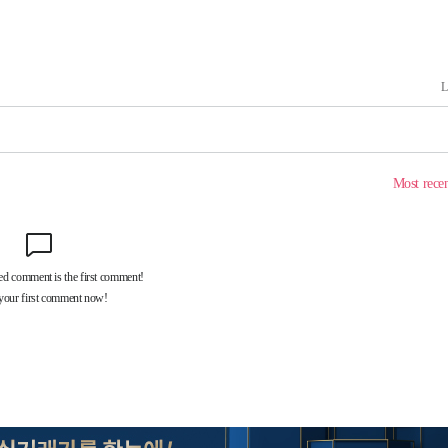
계속[다음
"
려 죄송"
·서미화·
1위… 정
鄭
위해 뛸
승리
내일날씨]
 원해 아
보