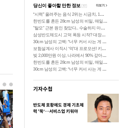
기자수첩
반도체 호황에도 경제 기초체
력 '뚝‘…서비스업 키워야