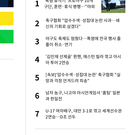
'폭염 휴식기' 프로야구 10개
1
1
주일
구단, 훈련·휴식 병행…"야외
훈련 해도 안전 최우선"
 노무현·문재인 철
축구협회 "압수수색·성접대 논란 사과…쇄
2
2
신의 기회로 삼겠다"
0개 구단, 훈련·휴
야구도 축제도 멈췄다…폭염에 전국 행사 줄
3
3
 안전 최우선"
줄이 취소·연기
까지…제조업 바꾸는
'김민재 선제골' 뮌헨, 애스턴 빌라 꺾고 아시
4
4
아 투어 2연승
오나…20억대 아파트
[속보]'압수수색·성접대 논란' 축구협회 "실
5
5
 그 이후②]
망과 걱정 안겨드려 죄송"
초췌한 근황…충주시
남자 농구, 나고야 아시안게임서 '홈팀' 일본
6
6
과 한일전
채 담합…최소 8조
U-17 여자배구, 대만 3-1로 꺾고 세계선수권
7
7
2연승…D조 선두