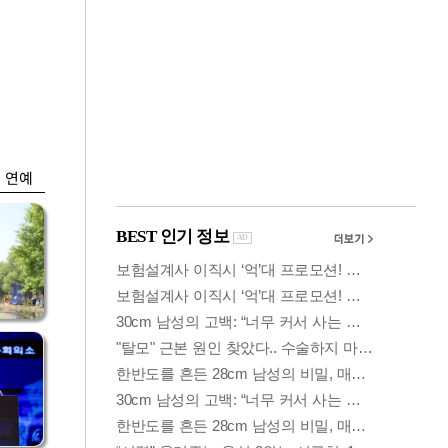
금융
시
다시 뛰는 코스닥…
'들
ETF 수익률 상위권
찍어
연예