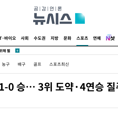
·서미화·
1위… 정
鄭
IT·바이오
사회
수도권
지방
문화
스포츠
연예
위해 뛸
승리
내일날씨]
농구
배구
골프
스포츠최신
 원해 아
보
1-0 승… 3위 도약·4연승 