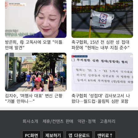
방은희, 母 고독사에 오열 "이틀
축구협회, 15년 전 심판 성 접대
만에 발견"
파문에 "현재는 내부 지침 준수"
김지수, '여행사 대표' 변신 근황
축구협회 '성접대' 감사보고서 나
"가볼 만하니…"
왔다…월드컵·올림픽 심판 포함
회사소개
제휴/컨텐츠 판매
약관·정책
고충처리
PC화면
제보하기
앱 다운로드
맨위로↑