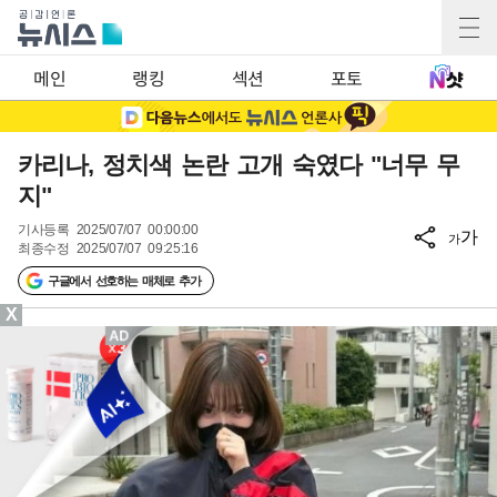
메인
랭킹
섹션
포토
카리나, 정치색 논란 고개 숙였다 "너무 무
지"
기사등록
2025/07/07 00:00:00
가
가
최종수정
2025/07/07 09:25:16
구글에서 선호하는 매체로 추가
X