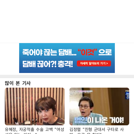
많이 본 기사
유혜정, 자궁적출 수술 고백 "여성
김정렬 "친형 군대서 구타로 사