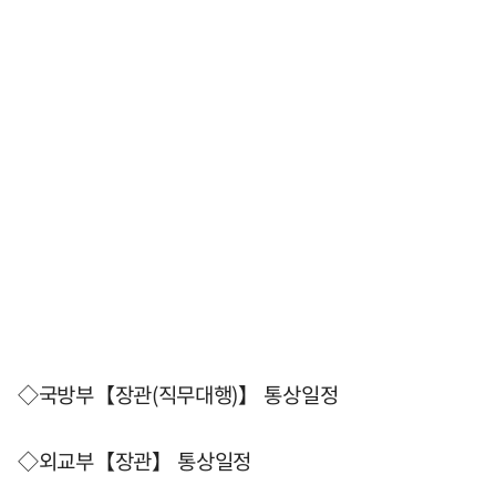
◇국방부【장관(직무대행)】 통상일정
◇외교부【장관】 통상일정