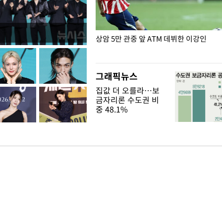
은?
상암 5만 관중 앞 ATM 데뷔한 이강인
그래픽뉴스
집값 더 오를라…보
금자리론 수도권 비
중 48.1%