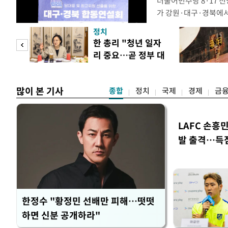
더불어민주당 8·17 
가 강원·대구·경북에
48.54%(1만8977
정치
를 1622표(4.14%p
만 피
한 총리 "청년 일자
·인천 권리당원 투표에
리 중요…곧 정부 대
적 합산(가중치 미반영)
공개
책"
많이 본 기사
종합
정치
국제
경제
금
LAFC 손흥
발 출격…득
한정수 "황정민 선배만 피해…떳떳
하면 신분 공개하라"