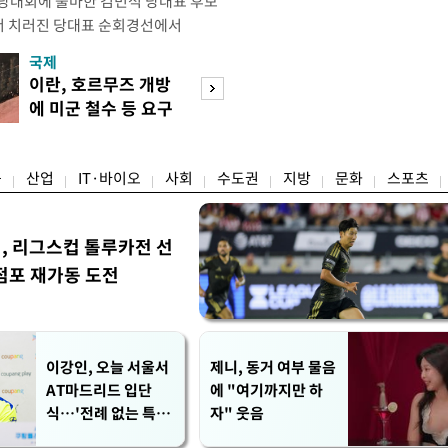
전당대회에 출마한 김민석 당대표 후보
서 치러진 당대표 순회경선에서
표)를 얻어 상대 경쟁주자인 정청래 후보
국제
경제
) 차로 제치고 1위를 차지했다. 전날 제주
이란, 호르무즈 개방
세제·토허제 엇
서도 김 후보가 앞섰다. 이에 따라 누
에 미군 철수 등 요구
자…실거주 유예 
에서도 김 후보(46.01%)가
장 검토
융
산업
IT·바이오
사회
수도권
지방
문화
스포츠
민, 리그스컵 톨루카전 선
점포 재가동 도전
이강인, 오늘 서울서
제니, 동거 여부 물음
AT마드리드 입단
에 "여기까지만 하
식…'전례 없는 특급
자" 웃음
대우'