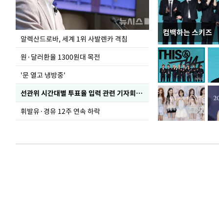
컴백하는 스키즈
폭염 속 주말 풍경
알렉산드로바, 세계 1위 사발렌카 격침
원·달러환율 1300원대 목전
'문 열고 냉방중'
선관위 시간대별 투표율 입력 관련 기자회견하는 주진우 의원
휘발유·경유 12주 연속 하락