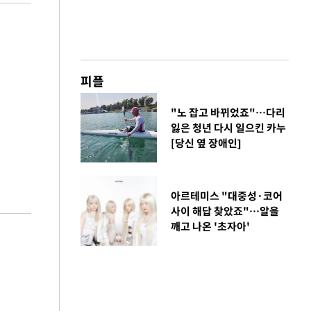
피플
"노 잡고 바뀌었죠"…다리
잃은 청년 다시 일으킨 카누
[당신 옆 장애인]
아르테미스 "대중성·코어
사이 해답 찾았죠"…알을
깨고 나온 '초자아'