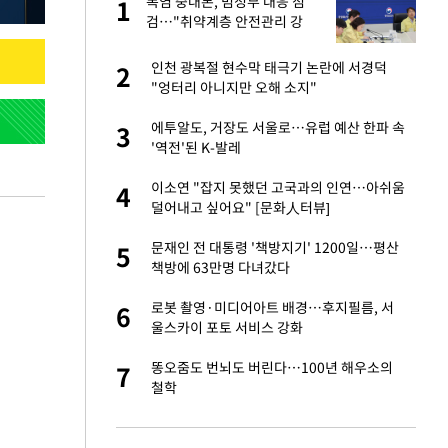
폭염 중대본, 범정부 대응 점
1
1
라"
검…"취약계층 안전관리 강
화"
톨루카전 선발 출
인천 광복절 현수막 태극기 논란에 서경덕
2
2
"엉터리 아니지만 오해 소지"
마드리드 입단
에투알도, 거장도 서울로…유럽 예산 한파 속
3
3
'역전'된 K-발레
"여기까지만 하자"
이소연 "잡지 못했던 고국과의 인연…아쉬움
4
4
덜어내고 싶어요" [문화人터뷰]
중 윤가이…갑자기
문재인 전 대통령 '책방지기' 1200일…평산
5
5
책방에 63만명 다녀갔다
에…왜 성형미인이라
로봇 촬영·미디어아트 배경…후지필름, 서
6
6
울스카이 포토 서비스 강화
잔 정유시설서 화재
똥오줌도 번뇌도 버린다…100년 해우소의
7
7
철학