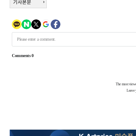
기사본문
득표
-13631초 전 >
"일본축구협회, 대한축구협회 성 접대 의혹 심판 조사"
-6273초 전 >
[속보]장은수, KLPGA 제주삼다수 역전 우승…데뷔 10년 
상
-1638초 전 >
"얼마나 더웠으면"…안동 물길공원서 헤엄친 구렁이 '소동
-1565초 전 >
손흥민, 68분 뛰고 2경기 침묵…LAFC, 톨루카에 1-0 승리
-837초 전 >
'2경기 연속 침묵' 손흥민, 톨루카전 68분만 뛰고 슈팅 0개
6분 전 >
이강인, 오늘 서울서 AT마드리드 입단식…'전례 없는 특급대우'
-30404초 전 >
이강인, 5만 관중 앞 ATM 데뷔…뜨거운 응원 속 새출발(
-30160초 전 >
'AT마드리드 7번' 이강인 데뷔전…맨시티에 1-3 역전패(
-27899초 전 >
'AT마드리드 7번' 이강인, 맨시티 상대로 비공식 데뷔전
-27401초 전 >
[속보]'AT마드리드 7번' 이강인, 맨시티 상대로 비공식 
-25465초 전 >
네타냐후, 트럼프의 가자 평화 2차 15개조 평화안 '거부'
-22061초 전 >
이강인 ATM 입단식에 '상암벌 들썩'…"세계적인 선수 
-21057초 전 >
태풍 돌핀, 중 저장성 타이저우시 해안에 상륙 (1보)
-18403초 전 >
AT마드리드 데뷔 앞둔 이강인, 맨시티전 선발 대신 '벤치 
-17033초 전 >
[속보]與 강원·TK 당원투표 합산 김민석 48.54%로 
44.40%
-16367초 전 >
與 강원·TK 당원투표 합산 김민석 46.01%로 승리…정