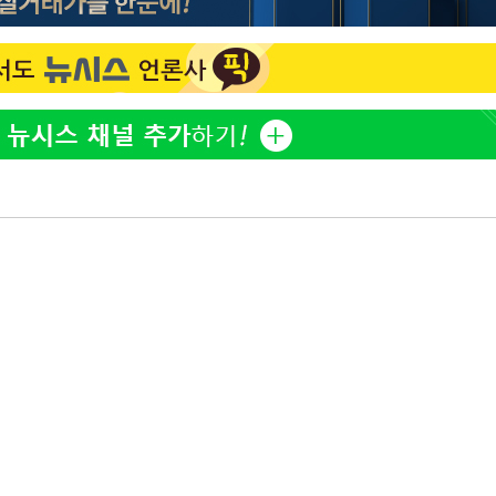
한정수 "황정민 선배만 피
1
해…떳떳하면 신분 공개하
청래 승리
7%·정청래
LAFC 손흥민, 리그스컵 
2
2%·김민석
격…득점포 재가동 도전
0.30%
이강인, 오늘 서울서 AT
3
식…'전례 없는 특급대우'
차에 첫 정
제니, 동거 여부 물음에 
4
'
웃음
(종합)
18살 차 장기하와 연애 
5
단발머리
장영란 "쌍커풀 3번 밖
6
고 하냐"
사우디 남서부 아람코 자
7