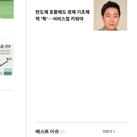
반도체 호황에도 경제 기초체
력 '뚝‘…서비스업 키워야
김민석, 강원·TK도 승리하며 정청래에 누적
용산·강남·서초
1.48%p 앞서…격차 벌리며 박빙 우세
공급대책 윤곽