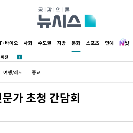
종합)
종합)
IT·바이오
사회
수도권
지방
문화
스포츠
연예
데뷔전
되길"
여행/레저
종교
시작'
승리…정청래
전문가 초청 간담회
청래
청래 승리
7%·정청래
2%·김민석
0.30%