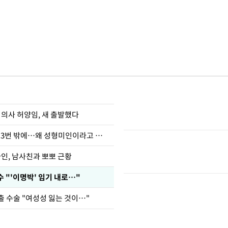
 의사 허양임, 새 출발했다
장영란 "쌍커풀 3번 밖에…왜 성형미인이라고 하냐"
아인, 남사친과 뽀뽀 근황
 "'이명박' 임기 내로…"
출 수술 "여성성 잃는 것이…"