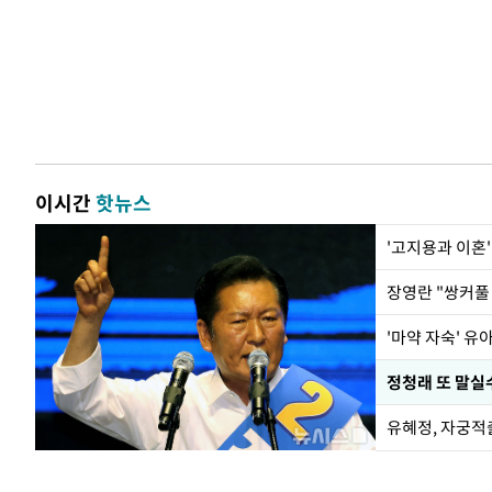
이시간
핫뉴스
'고지용과 이혼'
'마약 자숙' 유
정청래 또 말실수
유혜정, 자궁적