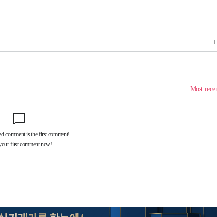
차에 첫 정
'
(종합)
종합)
종합)
데뷔전
되길"
시작'
승리…정청래
청래