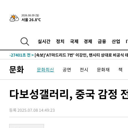
6분 전 >
이강인, 오늘 서울서 AT마드리드 입단식…'전례 없는 특급대우'
2026.08.09 (일)
서울 26.8℃
-30404초 전 >
이강인, 5만 관중 앞 ATM 데뷔…뜨거운 응원 속 새출발(
-30160초 전 >
'AT마드리드 7번' 이강인 데뷔전…맨시티에 1-3 역전패(
-27899초 전 >
'AT마드리드 7번' 이강인, 맨시티 상대로 비공식 데뷔전
실시간
정치
국제
경제
금융
산업
-27401초 전 >
[속보]'AT마드리드 7번' 이강인, 맨시티 상대로 비공식 
-25465초 전 >
네타냐후, 트럼프의 가자 평화 2차 15개조 평화안 '거부'
-22061초 전 >
이강인 ATM 입단식에 '상암벌 들썩'…"세계적인 선수 
문화
문화최신
공연
전시
문화재
책
-21057초 전 >
태풍 돌핀, 중 저장성 타이저우시 해안에 상륙 (1보)
-18403초 전 >
AT마드리드 데뷔 앞둔 이강인, 맨시티전 선발 대신 '벤치 
-17033초 전 >
[속보]與 강원·TK 당원투표 합산 김민석 48.54%로 
다보성갤러리, 중국 감정 
44.40%
-16367초 전 >
與 강원·TK 당원투표 합산 김민석 46.01%로 승리…정
44.53%
-16207초 전 >
[속보]與전대 권리당원투표…강원·경북 김민석, 대구 정
등록 2025.07.08 14:49:23
-16014초 전 >
[속보]與 당대표 경선, 경북 권리당원 투표 김민석 47.3
45.71%
-15916초 전 >
[속보]與 당대표 경선, 대구 권리당원 투표 정청래 47.8
46.35%
-15713초 전 >
[속보]與 당대표 경선, 강원 권리당원 투표 김민석 승리…5