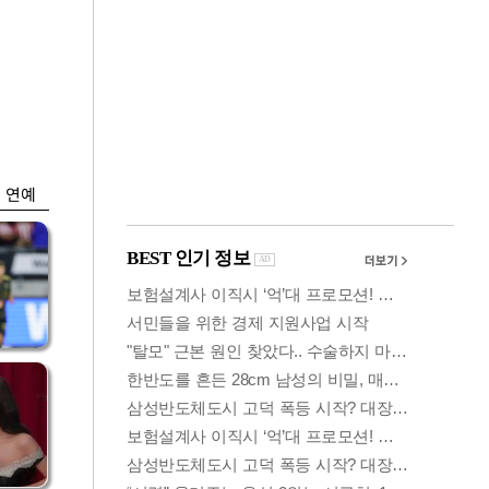
금융
박
변동성 커진 코스
연
피…거래대금 올해
최저
연예