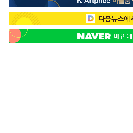
44.53%
-16207초 전 >
[속보]與전대 권리당원투표…강원·경북 김민석, 대구 정
-16014초 전 >
[속보]與 당대표 경선, 경북 권리당원 투표 김민석 47.3
45.71%
-15916초 전 >
[속보]與 당대표 경선, 대구 권리당원 투표 정청래 47.8
46.35%
-15713초 전 >
[속보]與 당대표 경선, 강원 권리당원 투표 김민석 승리…5
득표
-13631초 전 >
"일본축구협회, 대한축구협회 성 접대 의혹 심판 조사"
-6273초 전 >
[속보]장은수, KLPGA 제주삼다수 역전 우승…데뷔 10년 
상
-1638초 전 >
"얼마나 더웠으면"…안동 물길공원서 헤엄친 구렁이 '소동
-1565초 전 >
손흥민, 68분 뛰고 2경기 침묵…LAFC, 톨루카에 1-0 승리
-837초 전 >
'2경기 연속 침묵' 손흥민, 톨루카전 68분만 뛰고 슈팅 0개
6분 전 >
이강인, 오늘 서울서 AT마드리드 입단식…'전례 없는 특급대우'