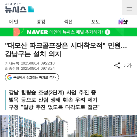
메인
랭킹
섹션
포토
"대모산 파크골프장은 시대착오적" 민원…
강남구는 설치 의지
기사등록
2025/08/14 09:22:10
가
가
최종수정
2025/08/14 09:48:24
구글에서 선호하는 매체로 추가
강남 힐링숲 조성(2단계) 사업 추진 중
벌목 등으로 산림 생태 훼손 우려 제기
구청 "일방 추진 없도록 다각도로 접근"