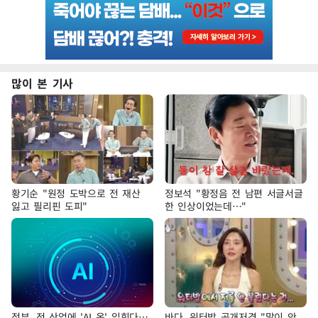
많이 본 기사
황기순 "원정 도박으로 전 재산
정보석 "황정음 전 남편 서글서글
잃고 필리핀 도피"
한 인상이었는데…"
정부, 전 산업에 'AI 옷' 입힌다…
바다, 워터밤 공개저격 "말이 안