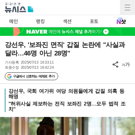
메인
랭킹
섹션
포토
강선우, '보좌진 면직' 갑질 논란에 "사실과
달라…46명 아닌 28명"
기사등록
2025/07/13 16:33:11
가
가
최종수정
2025/07/13 16:42:24
구글에서 선호하는 매체로 추가
강선우, 국회 여가위 여당 의원들에게 갑질 의혹 등
해명
"허위사실 제보하는 전직 보좌진 2명…모두 법적 조
치"