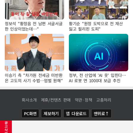
정보석 "황정음 전 남편 서글서글
황기순 "원정 도박으로 전 재산
한 인상이었는데…"
잃고 필리핀 도피"
이승기 측 "차가원 전세금 미반환
정부, 전 산업에 'AI 옷' 입힌다…
은 고도의 사기 수법…엄벌 원해"
AI 로봇 연 1000대 보급 추진
회사소개
제휴/컨텐츠 판매
약관·정책
고충처리
PC화면
제보하기
앱 다운로드
맨위로↑
광
COPYRIGHTⓒ
NEWSIS
ALL RIGHTS RESERVED.
고
삭