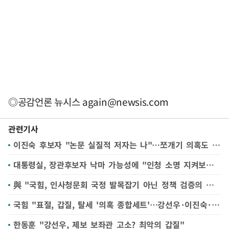
◎공감언론 뉴시스
again@newsis.com
관련기사
이진숙 후보자 "논문 실질적 저자는 나"…쪼개기 의혹도 부인
대통령실, 장관후보자 낙마 가능성에 "인청 소명 지켜보고 판단할 것"
與 "국힘, 인사청문회 국정 발목잡기 아닌 정책 검증의 장 삼아야"
국힘 "표절, 갑질, 탈세 '의혹 종합세트'…강선우·이진숙·정은경 사퇴해야"(종합)
한동훈 "강선우, 제보 보좌관 고소? 최악의 갑질"