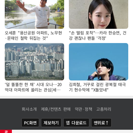
오세훈 "용산공원 아파트, 노무현
"손 떨림 포착"…카라 한승연, 건
·문재인 철학 뒤집는 것"
강 괜찮나 팬들 '걱정'
'덜 똘똘한 한 채' 시대 오나…20
김희철, 거꾸로 걸린 광복절 태극
억대 아파트에 쏠리는 관심[세제
기 현수막에 "X돌았네"
개편, 그 이후②]
회사소개
제휴/컨텐츠 판매
약관·정책
고충처리
PC화면
제보하기
앱 다운로드
맨위로↑
광