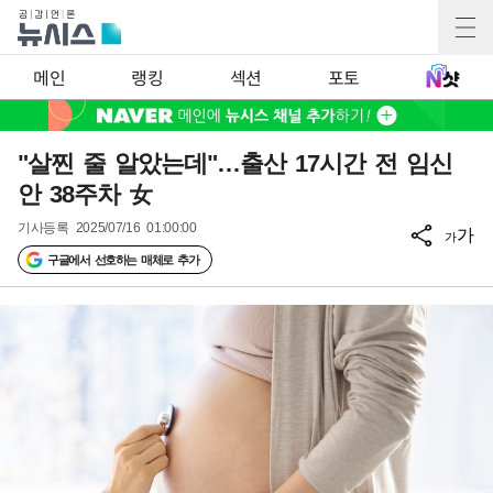
메인
랭킹
섹션
포토
"살찐 줄 알았는데"…출산 17시간 전 임신
안 38주차 女
기사등록
2025/07/16 01:00:00
가
가
구글에서 선호하는 매체로 추가