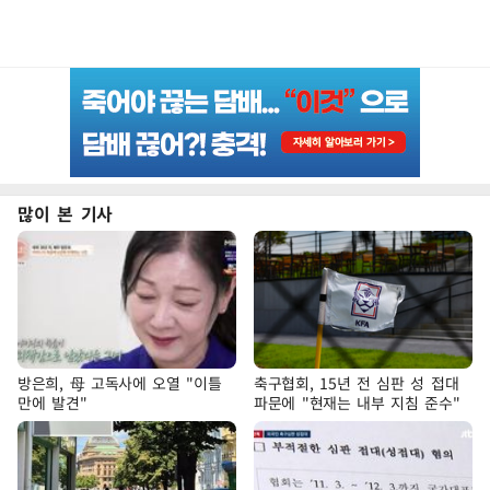
많이 본 기사
방은희, 母 고독사에 오열 "이틀
축구협회, 15년 전 심판 성 접대
만에 발견"
파문에 "현재는 내부 지침 준수"