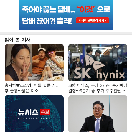
많이 본 기사
홍서범♥조갑경, 아들 불륜 사과
SK하이닉스, 주당 375원 분기배당
후 근황…밝은 미소
결정…3분기 중 추가 주주환원 발
표