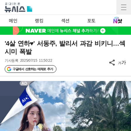
메인
랭킹
섹션
포토
'4살 연하♥' 서동주, 발리서 과감 비키니…섹
시미 폭발
기사등록
2025/07/15 11:50:22
가
가
구글에서 선호하는 매체로 추가