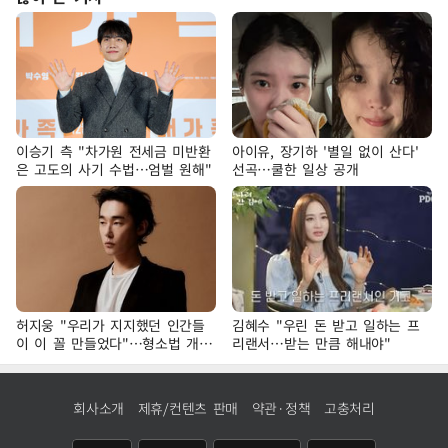
이승기 측 "차가원 전세금 미반환
아이유, 장기하 '별일 없이 산다'
은 고도의 사기 수법…엄벌 원해"
선곡…쿨한 일상 공개
허지웅 "우리가 지지했던 인간들
김혜수 "우린 돈 받고 일하는 프
이 이 꼴 만들었다"…형소법 개정
리랜서…받는 만큼 해내야"
에 격한 반응
회사소개
제휴/컨텐츠 판매
약관·정책
고충처리