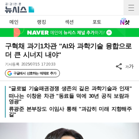
메인
랭킹
섹션
포토
구혁채 과기1차관 "AI와 과학기술 융합으로
더 큰 시너지 내야"
기사등록
2025/07/15 17:20:33
가
가
구글에서 선호하는 매체로 추가
"글로벌 기술패권경쟁 생존의 길은 과학기술과 인재"
떠나는 이창윤 차관 "동료들 덕에 30년 공직 보람과
영광"
류광준 본부장도 이임사 통해 "과감히 미래 지향해주
길"