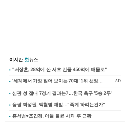
이시간
핫
뉴스
"서장훈, 28억에 산 서초 건물 450억에 매물로"
심판 성 접대 7경기 결과는?…한국 축구 '5승 2무'
응팔 최성원, 백혈병 재발…"죽게 하려는건가"
홍서범♥조갑경, 아들 불륜 사과 후 근황