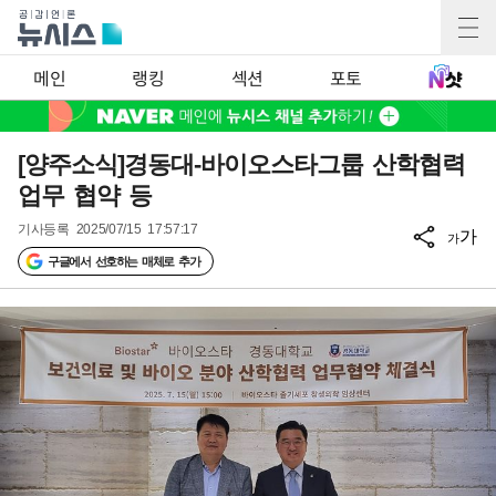
메인
랭킹
섹션
포토
[양주소식]경동대-바이오스타그룹 산학협력
업무 협약 등
기사등록
2025/07/15 17:57:17
가
가
구글에서 선호하는 매체로 추가