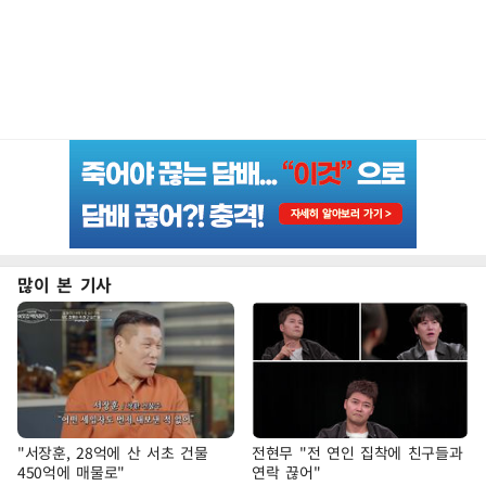
많이 본 기사
"서장훈, 28억에 산 서초 건물
전현무 "전 연인 집착에 친구들과
450억에 매물로"
연락 끊어"