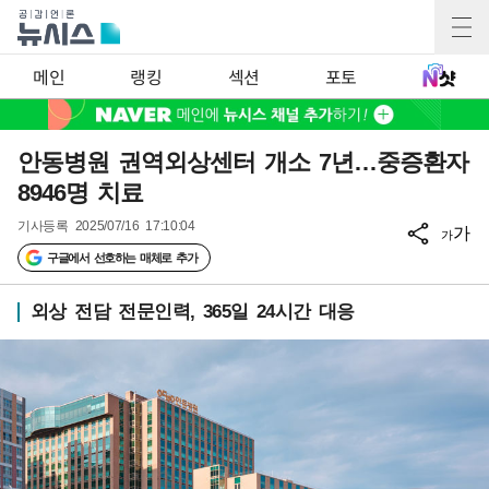
메인
랭킹
섹션
포토
안동병원 권역외상센터 개소 7년…중증환자
8946명 치료
기사등록
2025/07/16 17:10:04
가
가
구글에서 선호하는 매체로 추가
외상 전담 전문인력, 365일 24시간 대응