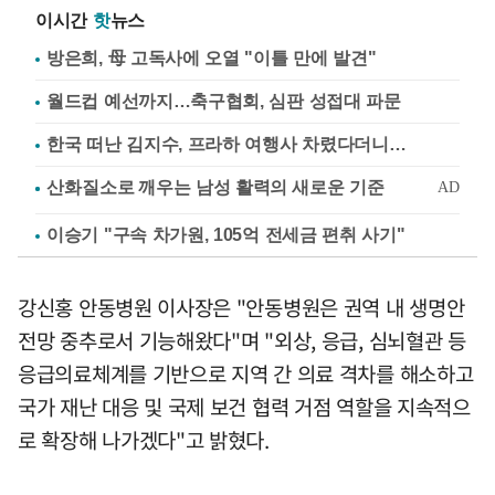
이시간
핫
뉴스
방은희, 母 고독사에 오열 "이틀 만에 발견"
월드컵 예선까지…축구협회, 심판 성접대 파문
한국 떠난 김지수, 프라하 여행사 차렸다더니…
이승기 "구속 차가원, 105억 전세금 편취 사기"
강신홍 안동병원 이사장은 "안동병원은 권역 내 생명안
전망 중추로서 기능해왔다"며 "외상, 응급, 심뇌혈관 등
응급의료체계를 기반으로 지역 간 의료 격차를 해소하고
국가 재난 대응 및 국제 보건 협력 거점 역할을 지속적으
로 확장해 나가겠다"고 밝혔다.