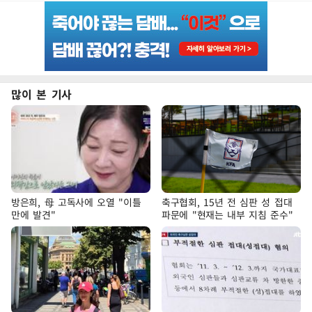
많이 본 기사
방은희, 母 고독사에 오열 "이틀
축구협회, 15년 전 심판 성 접대
만에 발견"
파문에 "현재는 내부 지침 준수"