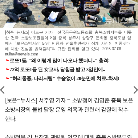
[청주=뉴시스] 이도근 기자= 전국공무원노동조합 충북소방지부를 비롯
한 전국 소방노조원들이 8일 충북 청주시 상당구 문화동 충북도청 앞
에서 "보은소방서장 닭장 민원과 전술훈련평가 징계 사건의 이중잣대
에 대한 진실을 밝혀달라"며 규탄 집회를 열고 있다. 2025.07.08.
nulha@newsis.com
[보은=뉴시스] 서주영 기자 = 소방청이 김영준 충북 보은
소방서장의 불법 닭장 운영 의혹과 관련해 감찰에 착수
한다.
소방청은 김 서장과 관련된 의혹에 대해 충북소방본부와