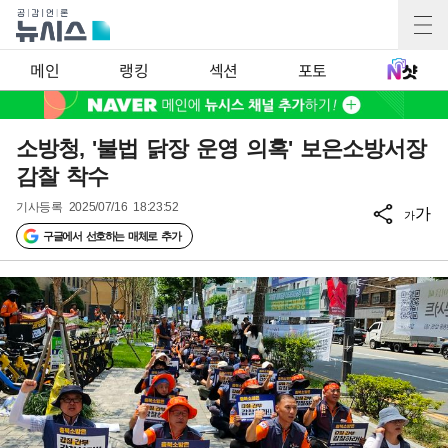
메인
랭킹
섹션
포토
소방청, '불법 닭장 운영 의혹' 보은소방서장
감찰 착수
기사등록
2025/07/16 18:23:52
가
가
구글에서 선호하는 매체로 추가