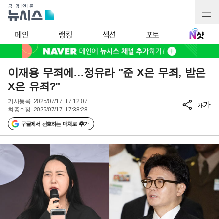
메인
랭킹
섹션
포토
이재용 무죄에…정유라 "준 X은 무죄, 받은
X은 유죄?"
기사등록
2025/07/17 17:12:07
가
가
최종수정
2025/07/17 17:38:28
구글에서 선호하는 매체로 추가