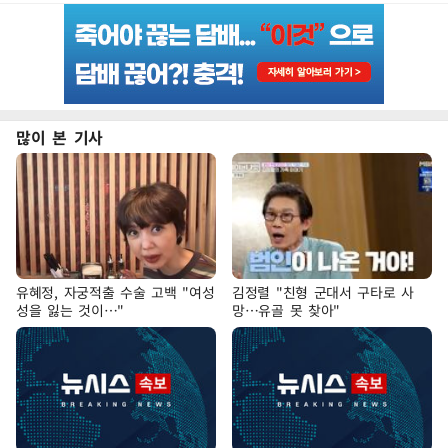
많이 본 기사
유혜정, 자궁적출 수술 고백 "여성
김정렬 "친형 군대서 구타로 사
성을 잃는 것이…"
망…유골 못 찾아"