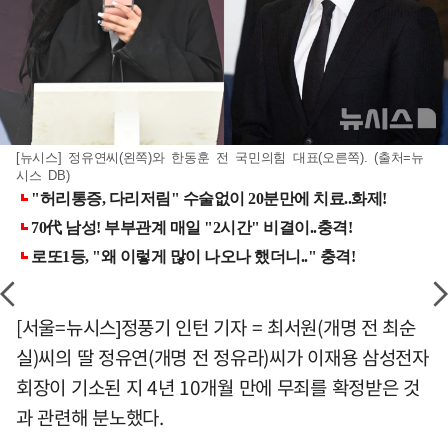
[뉴시스] 정유연씨(왼쪽)와 한동훈 전 국민의힘 대표(오른쪽). (출처=뉴
시스 DB)
[서울=뉴시스]정풍기 인턴 기자 = 최서원(개명 전 최순
실)씨의 딸 정유연(개명 전 정유라)씨가 이재용 삼성전자
회장이 기소된 지 4년 10개월 만에 무죄를 확정받은 것
과 관련해 분노했다.