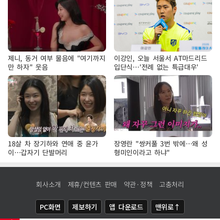
제니, 동거 여부 물음에 "여기까지
이강인, 오늘 서울서 AT마드리드
만 하자" 웃음
입단식…'전례 없는 특급대우'
18살 차 장기하와 연애 중 윤가
장영란 "쌍커풀 3번 밖에…왜 성
이…갑자기 단발머리
형미인이라고 하냐"
회사소개
제휴/컨텐츠 판매
약관·정책
고충처리
PC화면
제보하기
앱 다운로드
맨위로↑