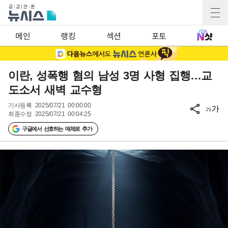
메인
랭킹
섹션
포토
이란, 성폭행 혐의 남성 3명 사형 집행…교
도소서 새벽 교수형
기사등록
2025/07/21 00:00:00
가
가
최종수정
2025/07/21 00:04:25
구글에서 선호하는 매체로 추가