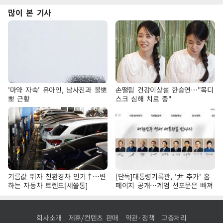
많이 본 기사
'마약 자숙' 유아인, 남사친과 볼뽀
손떨림 건강이상설 한승연…"목디
뽀 근황
스크 심해 치료 중"
기름값 뛰자 친환경차 인기↑…변
[단독]대통령기록관, '尹 추가' 홈
하는 자동차 트렌드[세쓸통]
페이지 공개…계엄 선포문은 빠져
회사소개
제휴/컨텐츠 판매
약관·정책
고충처리