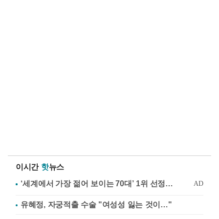
이시간
핫
뉴스
유혜정, 자궁적출 수술 "여성성 잃는 것이…"