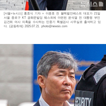
[서울=뉴시스] 홍효식 기자 = 이종호 전 블랙펄인베스트 대표가 21일
서울 종로구 KT 광화문빌딩 웨스트에 마련된 윤석열 전 대통령 부인
김건희 여사 의혹을 수사하는 민중기 특별검사 사무실로 출석하고 있
다. (공동취재) 2025.07.21.
photo@newsis.com