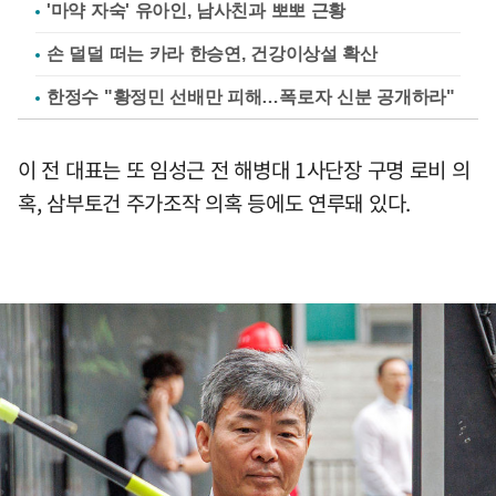
'마약 자숙' 유아인, 남사친과 뽀뽀 근황
손 덜덜 떠는 카라 한승연, 건강이상설 확산
한정수 "황정민 선배만 피해…폭로자 신분 공개하라"
이 전 대표는 또 임성근 전 해병대 1사단장 구명 로비 의
혹, 삼부토건 주가조작 의혹 등에도 연루돼 있다.