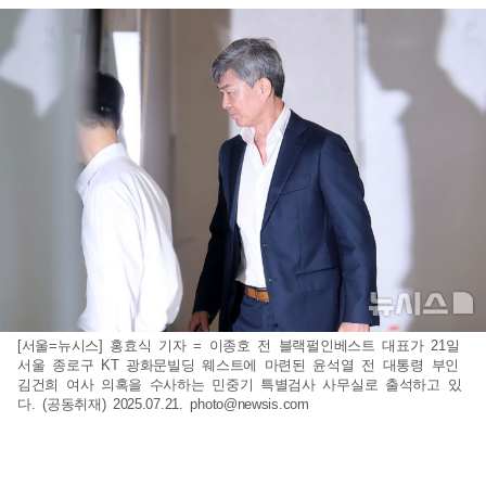
[서울=뉴시스] 홍효식 기자 = 이종호 전 블랙펄인베스트 대표가 21일
서울 종로구 KT 광화문빌딩 웨스트에 마련된 윤석열 전 대통령 부인
김건희 여사 의혹을 수사하는 민중기 특별검사 사무실로 출석하고 있
다. (공동취재) 2025.07.21.
photo@newsis.com