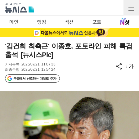
메인
랭킹
섹션
포토
'김건희 최측근' 이종호, 포토라인 피해 특검
출석 [뉴시스Pic]
기사등록
2025/07/21 11:07:33
가
가
최종수정
2025/07/21 12:54:24
구글에서 선호하는 매체로 추가