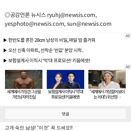
◎공감언론 뉴시스
ryuhj@newsis.com
,
yesphoto@newsis.com
,
sun@newsis.com
댓글