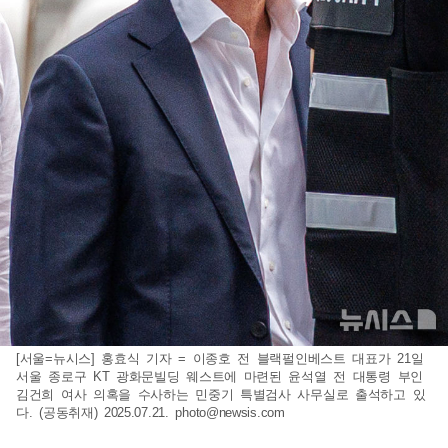
[서울=뉴시스] 홍효식 기자 = 이종호 전 블랙펄인베스트 대표가 21일
서울 종로구 KT 광화문빌딩 웨스트에 마련된 윤석열 전 대통령 부인
김건희 여사 의혹을 수사하는 민중기 특별검사 사무실로 출석하고 있
다. (공동취재) 2025.07.21.
photo@newsis.com