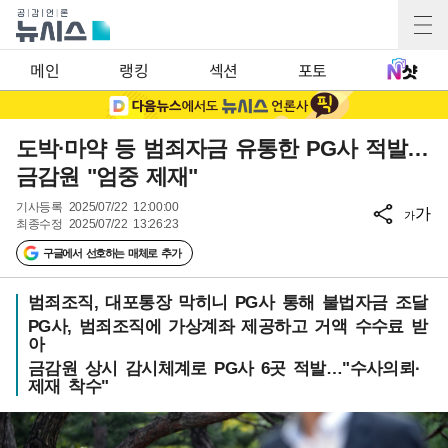
메인
랭킹
섹션
포토
도박·마약 등 범죄자금 유통한 PG사 적발…
금감원 "엄중 제재"
기사등록
2025/07/22 12:00:00
가
가
최종수정
2025/07/22 13:26:23
구글에서 선호하는 매체로 추가
범죄조직, 대포통장 막히니 PG사 통해 불법자금 조달
PG사, 범죄조직에 가상계좌 제공하고 거액 수수료 받
아
금감원 상시 감시체계로 PG사 6곳 적발…"수사의뢰·
제재 착수"