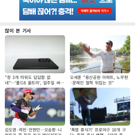
많이 본 기사
"창 3개 띄워도 답답함 없
오세훈 "용산공원 아파트, 노무현
네"…'폴드8 울트라', 일주일 써보
·문재인 철학 뒤집는 것"
니
김도영·곽빈·안현민…오승환·니
'폭염 휴식기' 프로야구 10개 구
퍼트가 콕 집은 차기 메이저리거
단, 훈련·휴식 병행…"야외 훈련