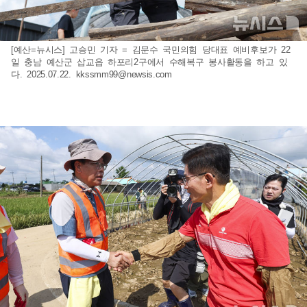
[예산=뉴시스] 고승민 기자 = 김문수 국민의힘 당대표 예비후보가 22
일 충남 예산군 삽교읍 하포리2구에서 수해복구 봉사활동을 하고 있
다. 2025.07.22.
kkssmm99@newsis.com