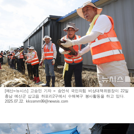
[예산=뉴시스] 고승민 기자 = 송언석 국민의힘 비상대책위원장이 22일
충남 예산군 삽교읍 하포리2구에서 수해복구 봉사활동을 하고 있다.
2025.07.22.
kkssmm99@newsis.com