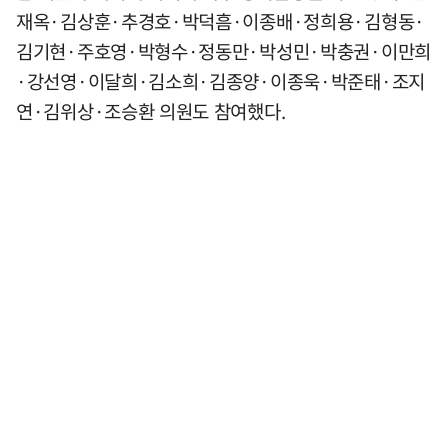
재옥·김상훈·추경호·박덕흠·이종배·정희용·김형동·
김기현·주호영·박형수·정동만·박성민·박충권·이만희
·강선영·이달희·김소희·김종양·이종욱·박준태·조지
연·김위상·조승환 의원도 참여했다.