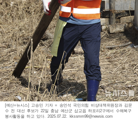
[예산=뉴시스] 고승민 기자 = 송언석 국민의힘 비상대책위원장과 김문
수 전 대선 후보가 22일 충남 예산군 삽교읍 하포리2구에서 수해복구
봉사활동을 하고 있다. 2025.07.22.
kkssmm99@newsis.com