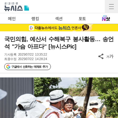
메인
랭킹
섹션
포토
국민의힘, 예산서 수해복구 봉사활동… 송언
석 "가슴 아프다" [뉴시스Pic]
기사등록
2025/07/22 13:35:22
가
가
최종수정
2025/07/22 14:28:24
구글에서 선호하는 매체로 추가