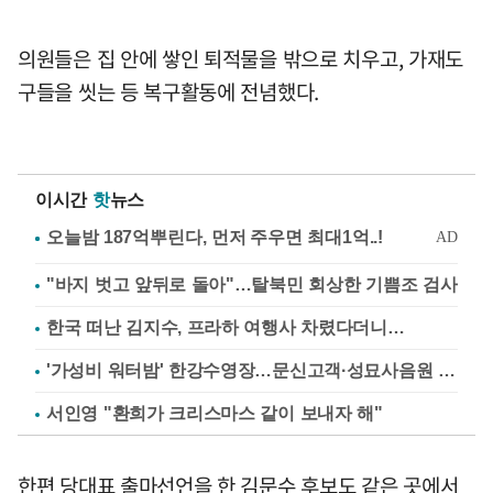
의원들은 집 안에 쌓인 퇴적물을 밖으로 치우고, 가재도
구들을 씻는 등 복구활동에 전념했다.
이시간
핫
뉴스
"바지 벗고 앞뒤로 돌아"…탈북민 회상한 기쁨조 검사
한국 떠난 김지수, 프라하 여행사 차렸다더니…
'가성비 워터밤' 한강수영장…문신고객·성묘사음원 민원
서인영 "환희가 크리스마스 같이 보내자 해"
한편 당대표 출마선언을 한 김문수 후보도 같은 곳에서