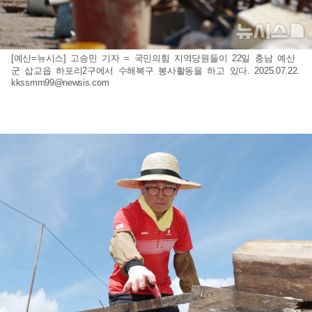
[예산=뉴시스] 고승민 기자 = 국민의힘 지역당원들이 22일 충남 예산
군 삽교읍 하포리2구에서 수해복구 봉사활동을 하고 있다. 2025.07.22.
kkssmm99@newsis.com