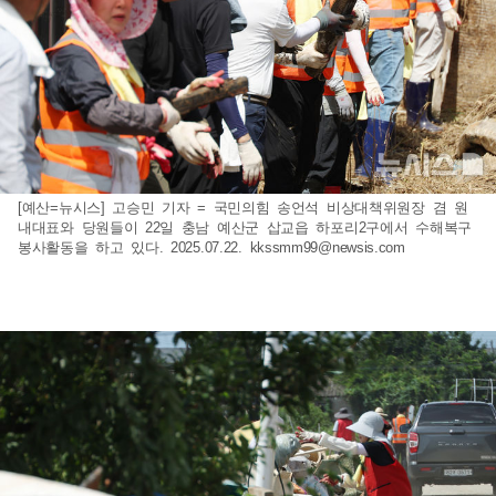
[예산=뉴시스] 고승민 기자 = 국민의힘 송언석 비상대책위원장 겸 원
내대표와 당원들이 22일 충남 예산군 삽교읍 하포리2구에서 수해복구
봉사활동을 하고 있다. 2025.07.22.
kkssmm99@newsis.com