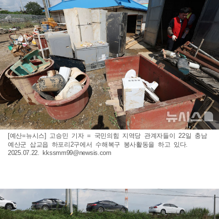
[예산=뉴시스] 고승민 기자 = 국민의힘 지역당 관계자들이 22일 충남
예산군 삽교읍 하포리2구에서 수해복구 봉사활동을 하고 있다.
2025.07.22.
kkssmm99@newsis.com