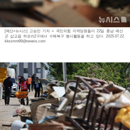
[예산=뉴시스] 고승민 기자 = 국민의힘 지역당원들이 22일 충남 예산
군 삽교읍 하포리2구에서 수해복구 봉사활동을 하고 있다. 2025.07.22.
kkssmm99@newsis.com