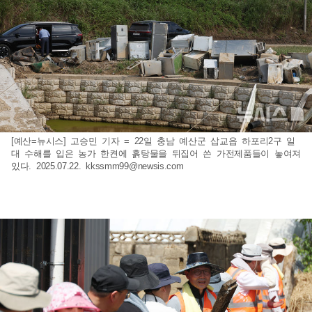
[예산=뉴시스] 고승민 기자 = 22일 충남 예산군 삽교읍 하포리2구 일
대 수해를 입은 농가 한켠에 흙탕물을 뒤집어 쓴 가전제품들이 놓여져
있다. 2025.07.22.
kkssmm99@newsis.com