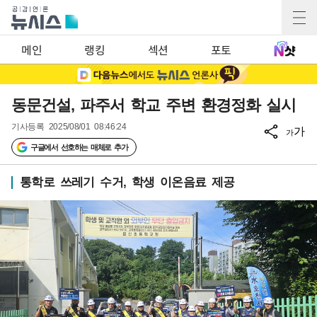
메인
랭킹
섹션
포토
동문건설, 파주서 학교 주변 환경정화 실시
기사등록
2025/08/01 08:46:24
가
가
구글에서 선호하는 매체로 추가
통학로 쓰레기 수거, 학생 이온음료 제공