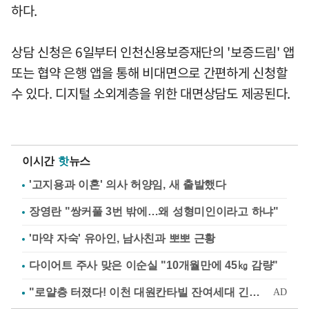
하다.
상담 신청은 6일부터 인천신용보증재단의 '보증드림' 앱
또는 협약 은행 앱을 통해 비대면으로 간편하게 신청할
수 있다. 디지털 소외계층을 위한 대면상담도 제공된다.
이시간
핫
뉴스
'고지용과 이혼' 의사 허양임, 새 출발했다
장영란 "쌍커풀 3번 밖에…왜 성형미인이라고 하냐"
'마약 자숙' 유아인, 남사친과 뽀뽀 근황
다이어트 주사 맞은 이순실 "10개월만에 45㎏ 감량"