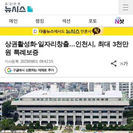
메인
랭킹
섹션
포토
상권활성화·일자리창출…인천시, 최대 3천만
원 특례보증
기사등록
2025/08/01 08:42:15
가
가
구글에서 선호하는 매체로 추가