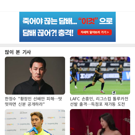
많이 본 기사
한정수 "황정민 선배만 피해…떳
LAFC 손흥민, 리그스컵 톨루카전
떳하면 신분 공개하라"
선발 출격…득점포 재가동 도전