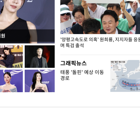
지원
"수사·기소 분리 관련 대비책 최
'양평고속도로 의혹' 원희룡, 지지자들 응
"
며 특검 출석
그래픽뉴스
태풍 '돌핀' 예상 이동
경로