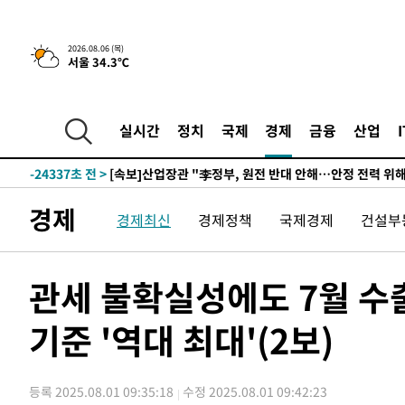
3시간 전 >
[속보] "이란-오만, 호르무즈 해협 통행 항로 합의" 이란 외
2026.08.06 (목)
서울 34.3℃
-28202초 전 >
내일까지 39도 '펄펄'…기상청 "태풍 지나며 폭염 잠시 
-27839초 전 >
트럼프, 한국계 진보 주지사 후보 맹공…"공산주의가 최대
-27817초 전 >
"美간섭에 합의 지연"…트럼프, '이란 호르무즈 통제권'
실시간
정치
국제
경제
금융
산업
-24337초 전 >
[속보]산업장관 "李정부, 원전 반대 안해…안정 전력 위
-23034초 전 >
[속보]경찰, '홍명보 선임 논란' 대한축구협회·축구회관 
색
-22421초 전 >
[속보]산업장관 "美무역법 제301조 과잉생산 결과 발표 8
경제
경제최신
경제정책
국제경제
건설부
상
-22214초 전 >
[속보]코스피 매도사이드카 발동…4%대 급락
-21486초 전 >
[속보]전남광주 초대 시민추천 부시장에 백승주·윤난실
-19047초 전 >
서울 열대야 15일째 지속…비공식 '초열대야' 30도 넘어
관세 불확실성에도 7월 수출
-17614초 전 >
[속보]코스닥, 2.15포인트(0.27%) 내린 797.44 출발
기준 '역대 최대'(2보)
-17597초 전 >
[속보]코스피, 119.51포인트(1.81%) 내린 6478.75 개
-14044초 전 >
6월 경상수지 497.3억 달러…두 달 연속 사상 최대
-13995초 전 >
서울 낮 39도 '폭염중대경보'…40도 관측 가능성도
등록 2025.08.01 09:35:18
수정 2025.08.01 09:42:23
-11357초 전 >
미 워싱턴주 스포캔 시의 통제불능 3개 산불, 방화선 일부