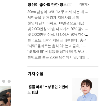
기자수첩
'홈플 피해' 소상공인 이번에
도 뒷전