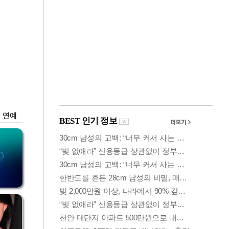
금융
 가
코스피, 5%대 급락
령
에 6300선 붕괴…또
매도사이드카
연예