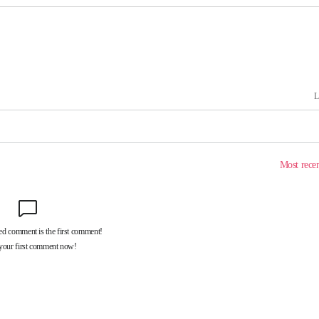
 마감 다
어려워" 취
무부 대변인
꺾인다"
 위협"
 수용할까
해 불가피"
등 압수수
월 중 예
장