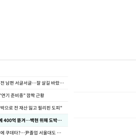
정보석 "황정음 전 남편 서글서글…잘 살길 바랐는데"
"연기 준비중" 깜짝 근황
도박으로 전 재산 잃고 필리핀 도피"
차가원 "MC몽에 400억 뜯겨…백현 위해 도박빚 갚아줘"
유승민 "육사 탓에 쿠데타?…尹졸업 서울대도 없애나"