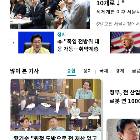
10개로↓"
세제개편 이후 서울시
6일 오전 서울시청에서
대토론회'에서는 정부
정치
이어졌다. 이날 토론회
 놀
李 "폭염 전방위 대
택자와 무주택 청년, 
응 가동…취약계층
리에이터 등 50여 명이
 첫
보호 강화"
개사로 일하고 있다는 
택
많이 본 기사
종합
정치
국제
경제
금
정부, 전 산업
로봇 연 100
황기순 "원정 도박으로 전 재산 잃고