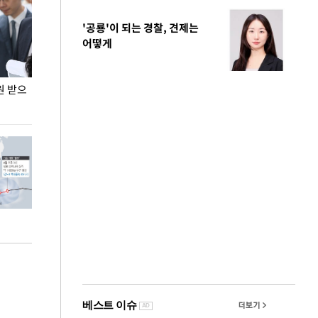
'공룡'이 되는 경찰, 견제는
어떻게
원 받으
정동영, 조현 '이상주의' 발언에 "이상이 있어야
장동혁 "李 대
현실 바꿔"
하다"