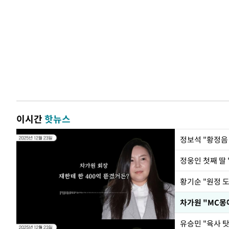
이시간
핫뉴스
정웅인 첫째 딸 
황기순 "원정 