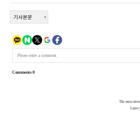
-3530초 전 >
[속보] 호르무즈 해협 이란-오만 협상 기대속 뉴욕증시 혼조
우 0.49%↑
-1885초 전 >
기사본문
[속보] 이란 대통령 "지금 최고지도자와 소통하기가 매우 
임 3년 인터뷰
3시간 전 >
[속보] "이란-오만, 호르무즈 해협 통행 항로 합의" 이란 외
-28202초 전 >
내일까지 39도 '펄펄'…기상청 "태풍 지나며 폭염 잠시 
-27839초 전 >
트럼프, 한국계 진보 주지사 후보 맹공…"공산주의가 최대
-27817초 전 >
"美간섭에 합의 지연"…트럼프, '이란 호르무즈 통제권'
-24337초 전 >
[속보]산업장관 "李정부, 원전 반대 안해…안정 전력 위
-23034초 전 >
[속보]경찰, '홍명보 선임 논란' 대한축구협회·축구회관 
색
-22421초 전 >
[속보]산업장관 "美무역법 제301조 과잉생산 결과 발표 8
상
-22214초 전 >
[속보]코스피 매도사이드카 발동…4%대 급락
-21486초 전 >
[속보]전남광주 초대 시민추천 부시장에 백승주·윤난실
-19047초 전 >
서울 열대야 15일째 지속…비공식 '초열대야' 30도 넘어
-17614초 전 >
[속보]코스닥, 2.15포인트(0.27%) 내린 797.44 출발
-17597초 전 >
[속보]코스피, 119.51포인트(1.81%) 내린 6478.75 개
-14044초 전 >
6월 경상수지 497.3억 달러…두 달 연속 사상 최대
-13995초 전 >
서울 낮 39도 '폭염중대경보'…40도 관측 가능성도