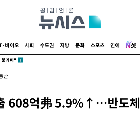
무부 대변인
꺾인다"
 위협"
 수용할까
IT·바이오
사회
수도권
지방
문화
스포츠
연예
해 불가피"
등 압수수
월 중 예
동산
 608억弗 5.9%↑…반도체
장
 구축