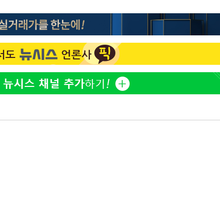
황기순 "원정 도박으로 전 
1
산 잃고 필리핀 도피"
 구축
 마감 다
정부, 전 산업에 'AI 옷' 
2
어려워" 취
1000대 보급 추진
무부 대변인
정보석 "황정음 전 남편 
3
었는데…"
최준희, 또 성형수술 예고 
4
바다, 워터밤 공개저격 "말
5
[속보]산업장관 "李정부,
6
정 전력 위해 불가피"
고속도로서 화물차 낙하물
7
동승자 사망