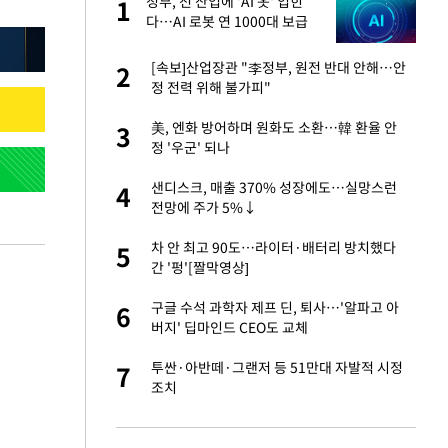
재
정부, 전 산업에 'AI 옷' 입힌
1
1
다…AI 로봇 연 1000대 보급
추진
입힌다…AI 로봇 연
[속보]산업장관 "李정부, 원전 반대 안해…안
2
2
정 전력 위해 불가피"
서글서글한 인상이
美, 엔화 방어하며 원화도 소환…韓 환율 안
3
3
정 '우군' 되나
"짝짝이 눈 탈출"
샌디스크, 매출 370% 성장에도…실망스런
4
4
전망에 주가 5%↓
이 안 된다"
차 안 최고 90도…라이터·배터리 방치했다
5
5
간 '펑'[짤막영상]
 원전 반대 안해…안
구글 수석 과학자 제프 딘, 퇴사…'알파고 아
6
6
버지' 딥마인드 CEO도 교체
, 들이받은 승합차
투싼·아반떼·그랜저 등 51만대 자발적 시정
7
7
조치