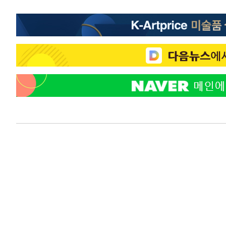
-11357초 전 >
미 워싱턴주 스포캔 시의 통제불능 3개 산불, 방화선 일부
-3530초 전 >
[속보] 호르무즈 해협 이란-오만 협상 기대속 뉴욕증시 혼조
우 0.49%↑
-1885초 전 >
[속보] 이란 대통령 "지금 최고지도자와 소통하기가 매우 
임 3년 인터뷰
3시간 전 >
[속보] "이란-오만, 호르무즈 해협 통행 항로 합의" 이란 외