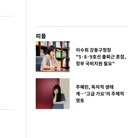
피플
이수희 강동구청장
"5·8·9호선 출퇴근 혼잡,
정부 국비지원 필요"
주혜린, 독자적 생태
계…'고급 가요'의 주체적
영토