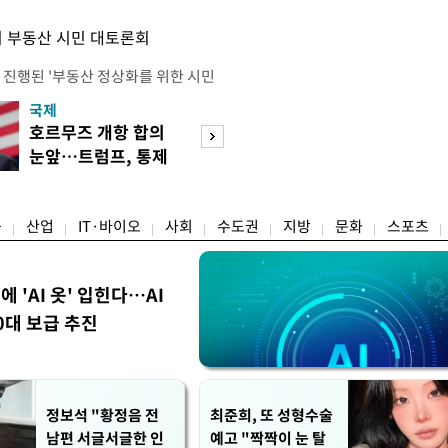
 부동산 시민 대토론회
 진행된 '부동산 정상화를 위한 시민
의 세제개편안에 대한 불만과 지적이
국제
경제
에는 보유 주택에 거주하지 않는 1주
호르무즈 개항 합의
서울 집 팔고 지방
민간임대사업자 등 시민과 전문가, 크
눈앞…트럼프, 통제
면 양도세↓…고
 참석했다. 잠실에서 21년째 공인중
권 수용할까
층 움직일까
박준씨는 "세제개편으로 인해 고가 주
융
산업
IT·바이오
사회
수도권
지방
문화
스포츠
에 'AI 옷' 입힌다…AI
0대 보급 추진
정보석 "황정음 전
최준희, 또 성형수술
남편 서글서글한 인
예고 "짝짝이 눈 탈