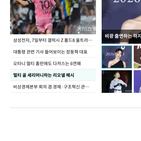
비광 출연하는 하
이재명 대통령, 
삼성전자, 7일부터 갤럭시 Z 폴드8 울트라·폴드8·플립8 출시
선 다해 강구해야
대통령 관련 기사 들어보이는 장동혁 대표
오타니 멀티 홈런에도 다저스는 6연패
멀티 골 세리머니하는 리오넬 메시
비상경제본부 회의 겸 경제·구조혁신 관계장관회의