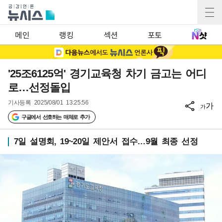
메인
랭킹
섹션
포토
'25조6125억' 경기교육청 차기 금고는 어디
로…선정돌입
기사등록
2025/08/01 13:25:56
가
가
구글에서 선호하는 매체로 추가
7일 설명회, 19~20일 제안서 접수…9월 최종 선정