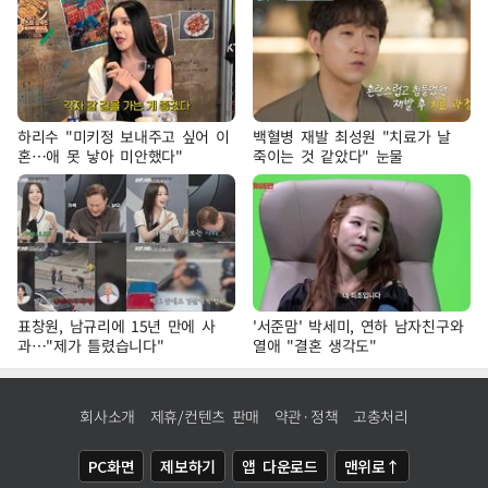
하리수 "미키정 보내주고 싶어 이
백혈병 재발 최성원 "치료가 날
혼…애 못 낳아 미안했다"
죽이는 것 같았다" 눈물
표창원, 남규리에 15년 만에 사
'서준맘' 박세미, 연하 남자친구와
과…"제가 틀렸습니다"
열애 "결혼 생각도"
회사소개
제휴/컨텐츠 판매
약관·정책
고충처리
PC화면
제보하기
앱 다운로드
맨위로↑