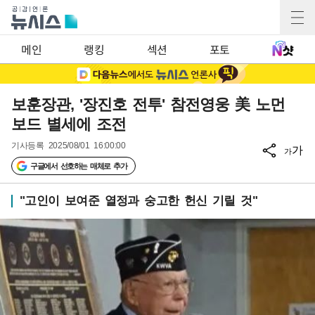
메인
랭킹
섹션
포토
보훈장관, '장진호 전투' 참전영웅 美 노먼
보드 별세에 조전
기사등록
2025/08/01 16:00:00
가
가
구글에서 선호하는 매체로 추가
"고인이 보여준 열정과 숭고한 헌신 기릴 것"