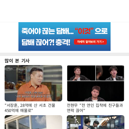
많이 본 기사
"서장훈, 28억에 산 서초 건물
전현무 "전 연인 집착에 친구들과
450억에 매물로"
연락 끊어"