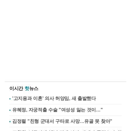
이시간
핫
뉴스
'고지용과 이혼' 의사 허양임, 새 출발했다
유혜정, 자궁적출 수술 "여성성 잃는 것이…"
김정렬 "친형 군대서 구타로 사망…유골 못 찾아"