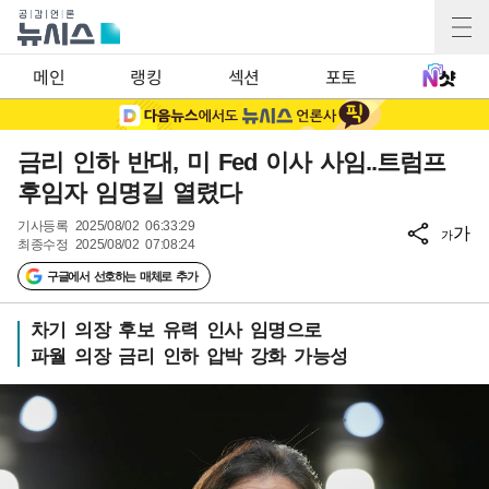
메인
랭킹
섹션
포토
금리 인하 반대, 미 Fed 이사 사임..트럼프
후임자 임명길 열렸다
기사등록
2025/08/02 06:33:29
가
가
최종수정
2025/08/02 07:08:24
구글에서 선호하는 매체로 추가
차기 의장 후보 유력 인사 임명으로
파월 의장 금리 인하 압박 강화 가능성