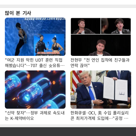
많이 본 기사
"여군 지원 막힌 UDT 훈련 직접
전현무 "전 연인 집착에 친구들과
해봤습니다"…707 출신 女유튜버
연락 끊어"
'완벽 소화'
"신약 찾자"…정부 과제로 속도내
한화큐셀·OCI, 美 수입 폴리실리
는 K-제약바이오
콘 최저가격제 도입에…"공정 경
쟁·수익성 개선 환영"