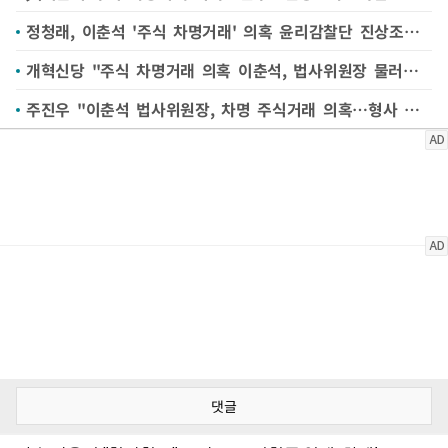
정청래, 이춘석 '주식 차명거래' 의혹 윤리감찰단 진상조사 지시
개혁신당 "주식 차명거래 의혹 이춘석, 법사위원장 물러나야"
주진우 "이춘석 법사위원장, 차명 주식거래 의혹…형사 고발할 것"
댓글