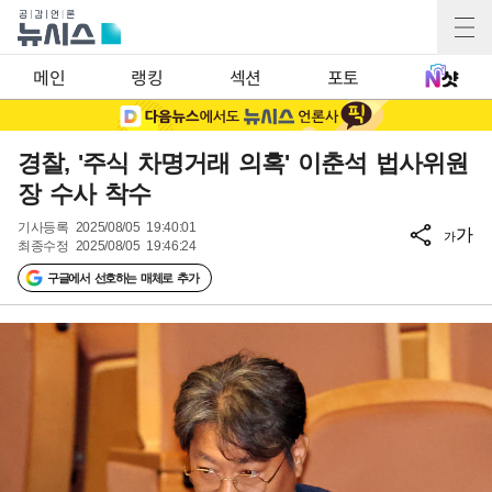
메인
랭킹
섹션
포토
경찰, '주식 차명거래 의혹' 이춘석 법사위원
장 수사 착수
기사등록
2025/08/05 19:40:01
가
가
최종수정
2025/08/05 19:46:24
구글에서 선호하는 매체로 추가