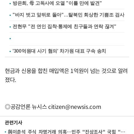
방은희, 母 고독사에 오열 "이틀 만에 발견"
"바지 벗고 앞뒤로 돌아"…탈북민 회상한 기쁨조 검사
전현무 "전 연인 집착·통제에 친구들과 연락 끊겨"
'300억원대 사기 혐의' 차가원 대표 구속 송치
현금과 신용을 합친 매입액은 1억원이 넘는 것으로 알려
졌다.
◎공감언론 뉴시스
citizen@newsis.com
관련기사
與이춘석 주식 차명거래 의혹…민주 "진상조사" 국힘 "형사고발"