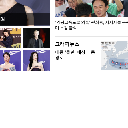
지원
"수사·기소 분리 관련 대비책 최
'양평고속도로 의혹' 원희룡, 지지자들 응
"
며 특검 출석
그래픽뉴스
태풍 '돌핀' 예상 이동
경로