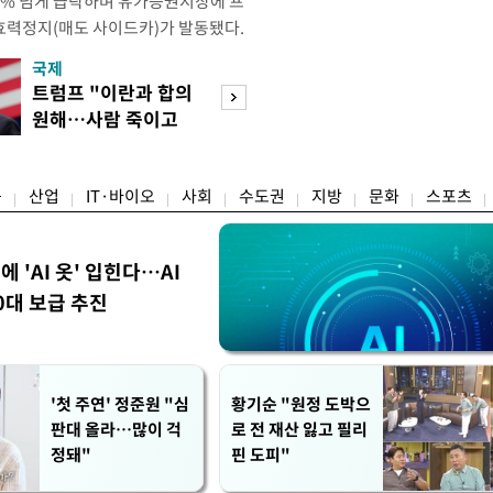
 4% 넘게 급락하며 유가증권시장에 프
효력정지(매도 사이드카)가 발동됐다.
 10시18분께 매도 사이드카를 발동
국제
경제
당시 코스피200선물지수는 전일 종가
트럼프 "이란과 합의
서울 집 팔고 지방
87.24였다. 코스피 매도 사이드카는 코
원해…사람 죽이고
면 양도세↓…고
로 하는 선물 최근월물 가격
싶지 않아"
층 움직일까
융
산업
IT·바이오
사회
수도권
지방
문화
스포츠
에 'AI 옷' 입힌다…AI
0대 보급 추진
'첫 주연' 정준원 "심
황기순 "원정 도박으
판대 올라…많이 걱
로 전 재산 잃고 필리
정돼"
핀 도피"