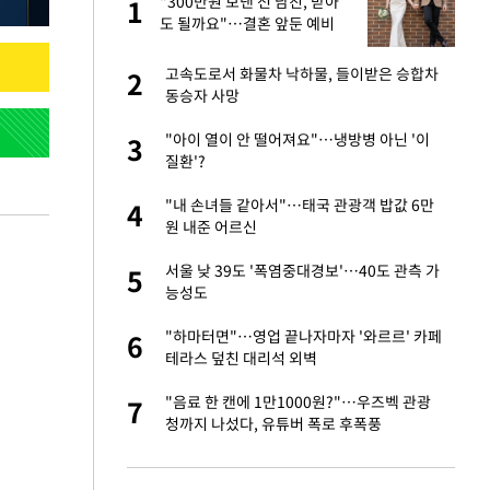
"300만원 보낸 전 남친, 받아
1
1
세
도 될까요"…결혼 앞둔 예비
신부의 뜻밖 고충
입힌다…AI 로봇 연
고속도로서 화물차 낙하물, 들이받은 승합차
2
2
동승자 사망
대 올라…많이 걱정
"아이 열이 안 떨어져요"…냉방병 아닌 '이
3
3
질환'?
 재산 잃고 필리핀
"내 손녀들 같아서"…태국 관광객 밥값 6만
4
4
원 내준 어르신
"짝짝이 눈 탈출"
서울 낮 39도 '폭염중대경보'…40도 관측 가
5
5
능성도
사 안한 '무개념'
"하마터면"…영업 끝나자마자 '와르르' 카페
6
6
테라스 덮친 대리석 외벽
 소환…韓 환율 안
"음료 한 캔에 1만1000원?"…우즈벡 관광
7
7
청까지 나섰다, 유튜버 폭로 후폭풍