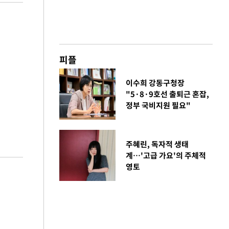
피플
이수희 강동구청장
"5·8·9호선 출퇴근 혼잡,
정부 국비지원 필요"
주혜린, 독자적 생태
계…'고급 가요'의 주체적
영토