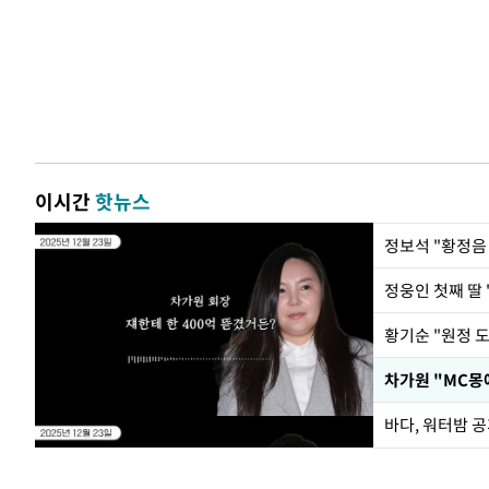
이시간
핫뉴스
정웅인 첫째 딸 
황기순 "원정 
바다, 워터밤 공