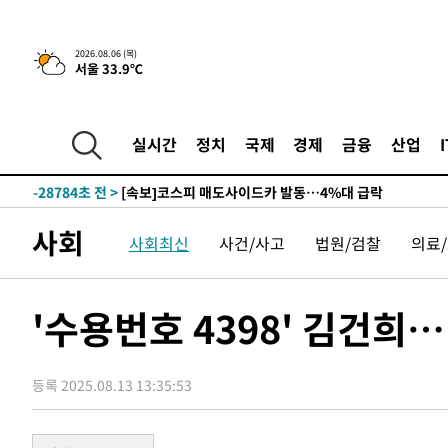
2026.08.06 (목)
서울 33.9℃
1시간 전 >
[속보] "이란-오만, 호르무즈 해협 통행 항로 합의" 이란 외
-30907초 전 >
[속보]산업장관 "李정부, 원전 반대 안해…안정 전력 위
-29604초 전 >
[속보]경찰, '홍명보 선임 논란' 대한축구협회·축구회관 
실시간
정치
국제
경제
금융
산업
색
-28991초 전 >
[속보]산업장관 "美무역법 제301조 과잉생산 결과 발표 8
상
-28784초 전 >
[속보]코스피 매도사이드카 발동…4%대 급락
-28056초 전 >
[속보]전남광주 초대 시민추천 부시장에 백승주·윤난실
사회
사회최신
사건/사고
법원/검찰
의료
-25617초 전 >
서울 열대야 15일째 지속…비공식 '초열대야' 30도 넘어
-24184초 전 >
[속보]코스닥, 2.15포인트(0.27%) 내린 797.44 출발
-24167초 전 >
[속보]코스피, 119.51포인트(1.81%) 내린 6478.75 개
'수용번호 4398' 김건희
-20614초 전 >
6월 경상수지 497.3억 달러…두 달 연속 사상 최대
-20565초 전 >
서울 낮 39도 '폭염중대경보'…40도 관측 가능성도
등록 2025.08.13 13:35:53
-17927초 전 >
미 워싱턴주 스포캔 시의 통제불능 3개 산불, 방화선 일부
-10100초 전 >
[속보] 호르무즈 해협 이란-오만 협상 기대속 뉴욕증시 혼
우 0.49%↑
-8455초 전 >
[속보] 이란 대통령 "지금 최고지도자와 소통하기가 매우 