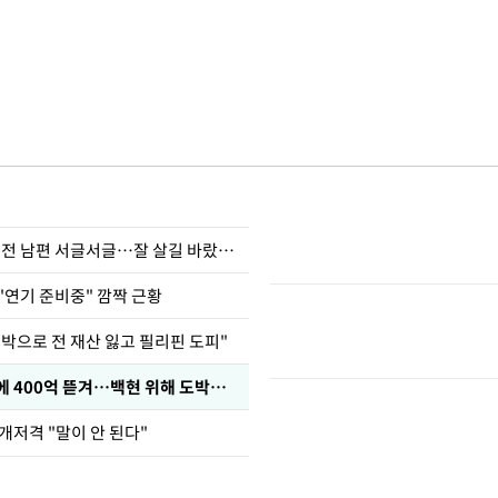
정보석 "황정음 전 남편 서글서글…잘 살길 바랐는데"
"연기 준비중" 깜짝 근황
도박으로 전 재산 잃고 필리핀 도피"
차가원 "MC몽에 400억 뜯겨…백현 위해 도박빚 갚아줘"
개저격 "말이 안 된다"