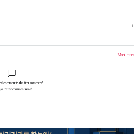
무부 대변인
해 불가피"
등 압수수
월 중 예
장
 구축
조 마감 다
어려워" 취
무부 대변인