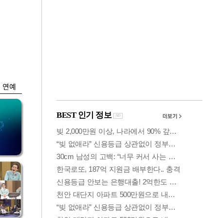
금융
 가
6월 경상수지 497.3
령
억 달러…38개월 연
속 흑자
연예