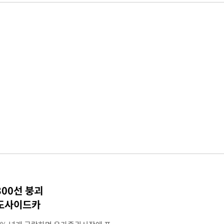
300선 붕괴
매도사이드카