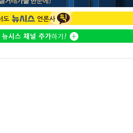
정웅인 첫째 딸, 연기자 지
1
망…또 배우 꿈꾸는 스타 2
정부, 전 산업에 'AI 옷' 
2
1000대 보급 추진
'첫 주연' 정준원 "심판
3
돼"
황기순 "원정 도박으로 전
4
도피"
최준희, 또 성형수술 예고 
5
브라이언, 눈 마주치고도 인
6
후배 폭로
美, 엔화 방어하며 원화도
7
정 '우군' 되나