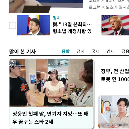
코스피가 6일 장 초반
로그램 매도호가 일시
한국거래소는 이날 오전
정치
했다고 밝혔다. 발동 
 놀
與 "13일 본회의…
대비 5.12% 급락한 9
형소법 개정사항 있
스피200을 기초자산으
 첫
으면 개정"
많이 본 기사
종합
정치
국제
경제
금
정부, 전 산업
로봇 연 100
정웅인 첫째 딸, 연기자 지망…또 배
우 꿈꾸는 스타 2세