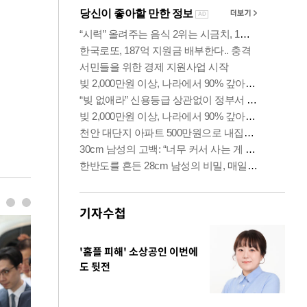
기자수첩
'홈플 피해' 소상공인 이번에
도 뒷전