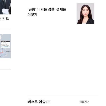
'공룡'이 되는 경찰, 견제는
어떻게
원 받으
정동영, 조현 '이상주의' 발언에 "이상이 있어야
장동혁 "李 대
현실 바꿔"
하다"