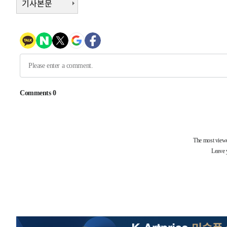
기사본문
임 3년 인터뷰
1시간 전 >
[속보] "이란-오만, 호르무즈 해협 통행 항로 합의" 이란 외
-30907초 전 >
[속보]산업장관 "李정부, 원전 반대 안해…안정 전력 위
-29604초 전 >
[속보]경찰, '홍명보 선임 논란' 대한축구협회·축구회관 
색
-28991초 전 >
[속보]산업장관 "美무역법 제301조 과잉생산 결과 발표 8
상
-28784초 전 >
[속보]코스피 매도사이드카 발동…4%대 급락
-28056초 전 >
[속보]전남광주 초대 시민추천 부시장에 백승주·윤난실
-25617초 전 >
서울 열대야 15일째 지속…비공식 '초열대야' 30도 넘어
-24184초 전 >
[속보]코스닥, 2.15포인트(0.27%) 내린 797.44 출발
-24167초 전 >
[속보]코스피, 119.51포인트(1.81%) 내린 6478.75 개
-20614초 전 >
6월 경상수지 497.3억 달러…두 달 연속 사상 최대
-20565초 전 >
서울 낮 39도 '폭염중대경보'…40도 관측 가능성도
-17927초 전 >
미 워싱턴주 스포캔 시의 통제불능 3개 산불, 방화선 일부
-10100초 전 >
[속보] 호르무즈 해협 이란-오만 협상 기대속 뉴욕증시 혼
우 0.49%↑
-8455초 전 >
[속보] 이란 대통령 "지금 최고지도자와 소통하기가 매우 
임 3년 인터뷰
1시간 전 >
[속보] "이란-오만, 호르무즈 해협 통행 항로 합의" 이란 외