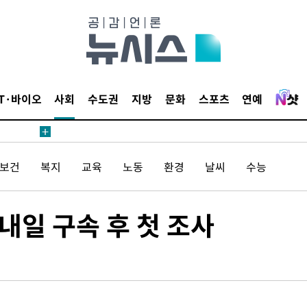
무부 대변인
해 불가피"
등 압수수
IT·바이오
사회
수도권
지방
문화
스포츠
연예
월 중 예
/보건
복지
교육
노동
환경
날씨
수능
장
…내일 구속 후 첫 조사
 구축
조 마감 다
어려워" 취