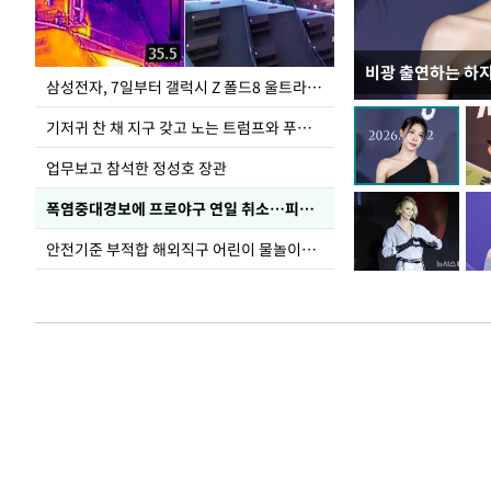
비광 출연하는 하
이재명 대통령, 
삼성전자, 7일부터 갤럭시 Z 폴드8 울트라·폴드8·플립8 출시
선 다해 강구해야
기저귀 찬 채 지구 갖고 노는 트럼프와 푸틴 형상 미로
업무보고 참석한 정성호 장관
폭염중대경보에 프로야구 연일 취소…피칭 연습장 '52도'
안전기준 부적합 해외직구 어린이 물놀이용품 판매 중단 요청한 서울시