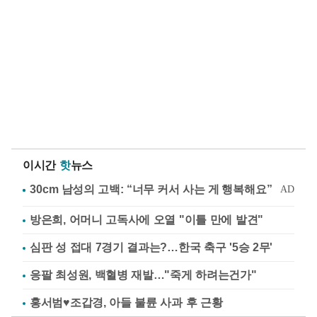
이시간
핫
뉴스
방은희, 어머니 고독사에 오열 "이틀 만에 발견"
심판 성 접대 7경기 결과는?…한국 축구 '5승 2무'
응팔 최성원, 백혈병 재발…"죽게 하려는건가"
홍서범♥조갑경, 아들 불륜 사과 후 근황