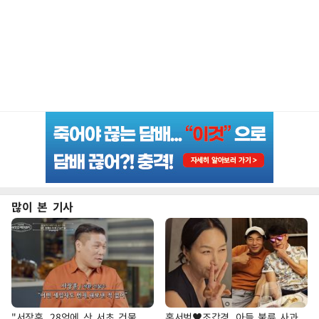
많이 본 기사
"서장훈, 28억에 산 서초 건물
홍서범♥조갑경, 아들 불륜 사과