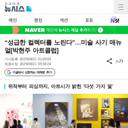
메인
랭킹
섹션
포토
“성급한 컬렉터를 노린다”…미술 사기 매뉴
얼[박현주 아트클럽]
기사등록
2025/08/22 01:00:00
가
가
최종수정
2025/08/22 05:58:24
구글에서 선호하는 매체로 추가
위작부터 피싱까지, 아트시가 밝힌 '다섯 가지 덫'