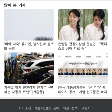
많이 본 기사
'마약 자숙' 유아인, 남사친과 볼뽀
손떨림 건강이상설 한승연…"목디
뽀 근황
스크 심해 치료 중"
기름값 뛰자 친환경차 인기↑…변
[단독]대통령기록관, '尹 추가' 홈
하는 자동차 트렌드[세쓸통]
페이지 공개…계엄 선포문은 빠져
회사소개
제휴/컨텐츠 판매
약관·정책
고충처리