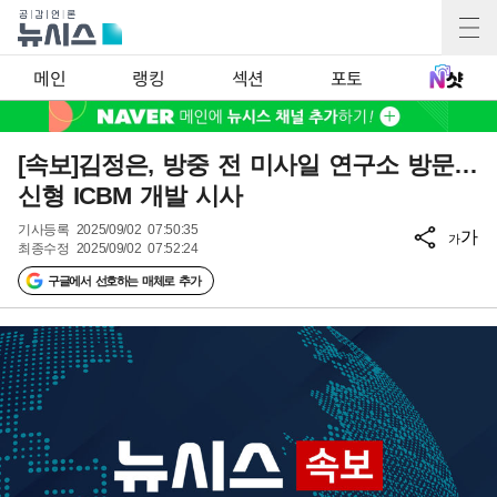
메인
랭킹
섹션
포토
[속보]김정은, 방중 전 미사일 연구소 방문…
신형 ICBM 개발 시사
기사등록
2025/09/02 07:50:35
가
가
최종수정
2025/09/02 07:52:24
구글에서 선호하는 매체로 추가