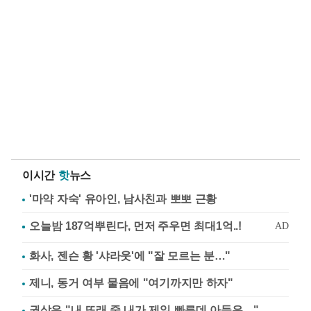
이시간
핫
뉴스
'마약 자숙' 유아인, 남사친과 뽀뽀 근황
화사, 젠슨 황 '샤라웃'에 "잘 모르는 분…"
제니, 동거 여부 물음에 "여기까지만 하자"
권상우 "내 또래 중 내가 제일 빠른데 아들은…"