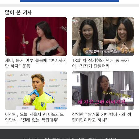
많이 본 기사
제니, 동거 여부 물음에 "여기까지
18살 차 장기하와 연애 중 윤가
만 하자" 웃음
이…갑자기 단발머리
이강인, 오늘 서울서 AT마드리드
장영란 "쌍커풀 3번 밖에…왜 성
입단식…'전례 없는 특급대우'
형미인이라고 하냐"