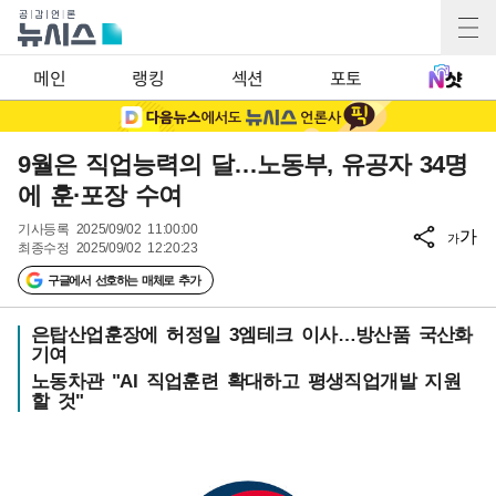
메인
랭킹
섹션
포토
9월은 직업능력의 달…노동부, 유공자 34명
에 훈·포장 수여
기사등록
2025/09/02 11:00:00
가
가
최종수정
2025/09/02 12:20:23
구글에서 선호하는 매체로 추가
은탑산업훈장에 허정일 3엠테크 이사…방산품 국산화
기여
노동차관 "AI 직업훈련 확대하고 평생직업개발 지원
할 것"