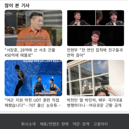
많이 본 기사
"서장훈, 28억에 산 서초 건물
전현무 "전 연인 집착에 친구들과
450억에 매물로"
연락 끊어"
"여군 지원 막힌 UDT 훈련 직접
박찬민 딸 박민하, 배우·국가대표
해봤습니다"…707 출신 女유튜버
병행하더니…여유로운 근황 공개
'완벽 소화'
회사소개
제휴/컨텐츠 판매
약관·정책
고충처리