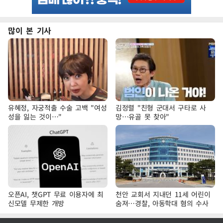
많이 본 기사
유혜정, 자궁적출 수술 고백 "여성
김정렬 "친형 군대서 구타로 사
성을 잃는 것이…"
망…유골 못 찾아"
오픈AI, 챗GPT 무료 이용자에 최
천안 교회서 지내던 11세 어린이
신모델 무제한 개방
숨져…경찰, 아동학대 혐의 수사