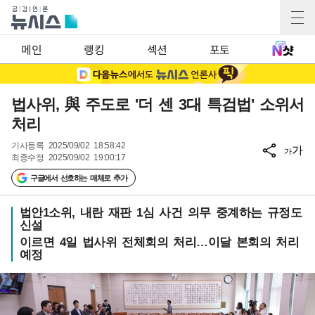
메인
랭킹
섹션
포토
법사위, 與 주도로 '더 센 3대 특검법' 소위서
처리
기사등록
2025/09/02 18:58:42
가
가
최종수정
2025/09/02 19:00:17
구글에서 선호하는 매체로 추가
법안1소위, 내란 재판 1심 사건 의무 중계하는 규정도
신설
이르면 4일 법사위 전체회의 처리…이달 본회의 처리
예정