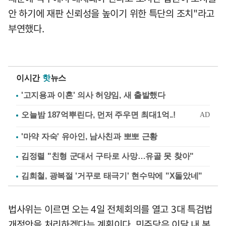
안 하기에 재판 신뢰성을 높이기 위한 특단의 조치"라고
부연했다.
이시간
핫
뉴스
'고지용과 이혼' 의사 허양임, 새 출발했다
'마약 자숙' 유아인, 남사친과 뽀뽀 근황
김정렬 "친형 군대서 구타로 사망…유골 못 찾아"
김희철, 광복절 '거꾸로 태극기' 현수막에 "X돌았네"
법사위는 이르면 오는 4일 전체회의를 열고 3대 특검법
개정안을 처리하겠다는 계획이다. 민주당은 이달 내 본