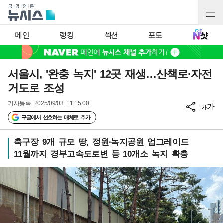
메인
랭킹
섹션
포토
서울시, '완충 녹지' 12곳 재생…산책로·자전
거도로 조성
기사등록
2025/09/03 11:15:00
가
가
구글에서 선호하는 매체로 추가
축구장 9개 규모 땅, 정원·녹지공원 업그레이드
11월까지 경부고속도로변 등 10개소 녹지 확충