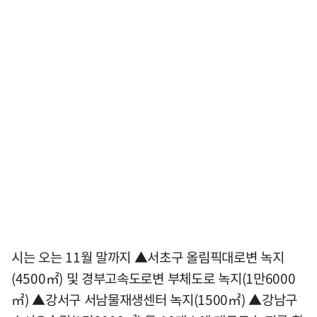
시는 오는 11월 말까지 ▲서초구 올림픽대로변 녹지
(4500㎡) 및 경부고속도로변 부체도로 녹지(1만6000
㎡) ▲강서구 서남물재생센터 녹지(1500㎡) ▲강남구