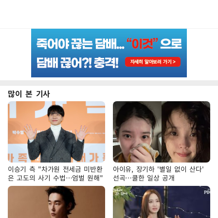
많이 본 기사
이승기 측 "차가원 전세금 미반환
아이유, 장기하 '별일 없이 산다'
은 고도의 사기 수법…엄벌 원해"
선곡…쿨한 일상 공개