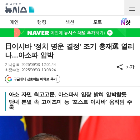
메인
랭킹
섹션
포토
日이시바 '정치 명운 결정' 조기 총재選 열리
나…아소파 압박
기사등록
2025/09/03 12:01:44
가
가
최종수정
2025/09/03 13:08:24
구글에서 선호하는 매체로 추가
아소 자민 최고고문, 아소파서 입장 밝혀 압박할듯
당내 분열 속 고이즈미 등 '포스트 이시바' 움직임 주
목