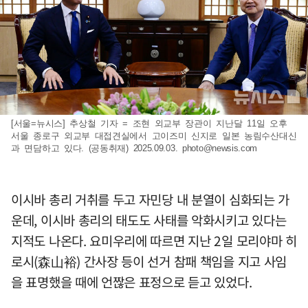
[서울=뉴시스] 추상철 기자 = 조현 외교부 장관이 지난달 11일 오후
서울 종로구 외교부 대접견실에서 고이즈미 신지로 일본 농림수산대신
과 면담하고 있다. (공동취재) 2025.09.03.
photo@newsis.com
이시바 총리 거취를 두고 자민당 내 분열이 심화되는 가
운데, 이시바 총리의 태도도 사태를 악화시키고 있다는
지적도 나온다. 요미우리에 따르면 지난 2일 모리야마 히
로시(森山裕) 간사장 등이 선거 참패 책임을 지고 사임
을 표명했을 때에 언짢은 표정으로 듣고 있었다.