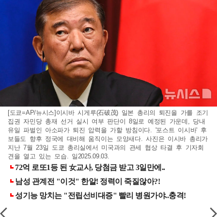
[도쿄=AP/뉴시스]이시바 시게루(石破茂) 일본 총리의 퇴진을 가를 조기
집권 자민당 총재 선거 실시 여부 판단이 8일로 예정된 가운데, 당내
유일 파벌인 아소파가 퇴진 압력을 가할 방침이다. '포스트 이시바' 후
보들도 향후 정국에 대비해 움직이는 모양새다. 사진은 이시바 총리가
지난 7월 23일 도쿄 총리실에서 미국과의 관세 협상 타결 후 기자회
견을 열고 있는 모습. 일2025.09.03.