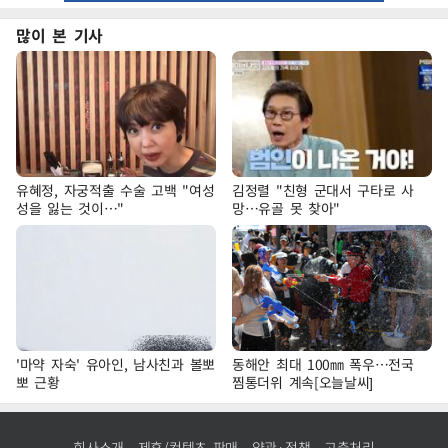
많이 본 기사
유혜정, 자궁적출 수술 고백 "여성
김정렬 "친형 군대서 구타로 사
성을 잃는 것이…"
망…유골 못 찾아"
'마약 자숙' 유아인, 남사친과 볼뽀
동해안 최대 100㎜ 폭우…전국
뽀 근황
찜통더위 계속[오늘날씨]
회사소개
제휴/컨텐츠 판매
약관·정책
고충처리