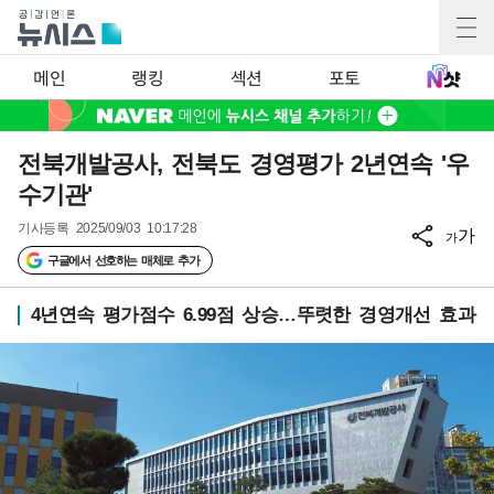
메인
랭킹
섹션
포토
전북개발공사, 전북도 경영평가 2년연속 '우
수기관'
기사등록
2025/09/03 10:17:28
가
가
구글에서 선호하는 매체로 추가
4년연속 평가점수 6.99점 상승…뚜렷한 경영개선 효과