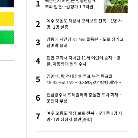
백운산서 80년근 천종산삼 9
1
1
뿌리 발견…감정가 1.3억원
새 출발했다
여수 오동도 해상서 모터보트 전복…1명 사
2
2
망·1명 실종
절 태극기 현수막에
강릉에 시간당 81.4㎜ 물폭탄…도로 잠기고
3
3
담벼락 붕괴
오나…20억대 아파트
천안 교회서 지내던 11세 어린이 숨져…경
4
4
 그 이후②]
찰, 아동학대 혐의 수사
 다 죽어"…전세금
김민석, 與 전대 당원투표 누적 득표율
5
5
45.42%로 1위…'0.86%p차' 박빙 재역전
(종합2보)
대 의혹'…2002
전남광주서 트레일러와 충돌한 트럭 화재…
6
6
운전자 부상
근조화환, 왜?[뉴
여수 오동도 해상 보트 전복…5명 중 1명 사
7
7
망·1명 심정지 발견(종합)