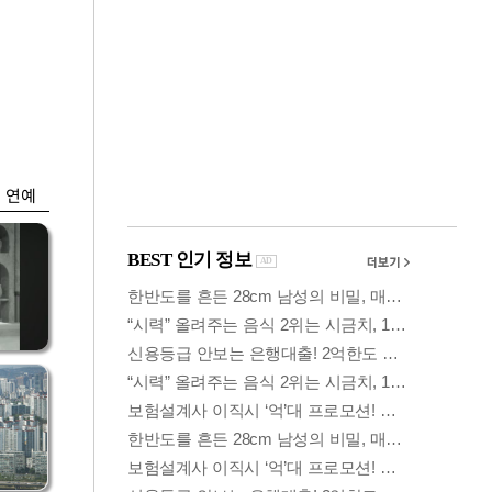
금융
시
다시 뛰는 코스닥…
'들
ETF 수익률 상위권
찍어
연예