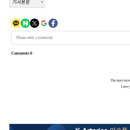
기사본문
1시간 전 >
여수 오동도 해상서 모터보트 전복…1명 사망·1명 실종
2시간 전 >
극한폭염 한풀 꺾이지만…'낮 최고 35도' 무더위, 열대야 계
날씨]
3시간 전 >
축구협회 "압수수색·성접대 논란 사과…쇄신의 기회로 삼겠
4시간 전 >
[속보]'압수수색·성접대 논란' 축구협회 "실망과 걱정 안겨드
7시간 전 >
'최고 37도' 폭염 지속…강원동해안 최대 150㎜ 비
9시간 전 >
[속보]뉴욕증시 상승 마감…S&P 0.6% 나스닥 1.3%↑
-27620초 전 >
이란 "호르무즈 재개방 합의 근접…美 배상 선행돼야"
-18667초 전 >
[속보]與최고위원 제주·인천 순회경선…박선원·최민희
한민수·김용 순
-18620초 전 >
[속보]김민석, 與 전대 당원투표 누적 득표율 45.42%로 
청래 44.56%
-17902초 전 >
[속보]與 대표 경선 제주·인천 당원투표…金 47.75%·
42.08%·宋 10.17%
-17436초 전 >
이강인 "아틀레티코 이적 기뻐…등번호 7번 의미보단 팀 
것"
-17371초 전 >
[속보]與 당대표 경선, 제주·인천 권리당원 투표 김민석 
-11145초 전 >
낮 최고 35도 '무더위'…동해안 시간당 30㎜ '강한 비'[
-10415초 전 >
[속보]이강인 "감독님이 원하는 마음 느꼈고, 많은 트로피
틀레티코 이적"
-10197초 전 >
수도권 40도 육박 '펄펄'…동해안 일부 지역엔 호의주의
-9166초 전 >
온열질환 사망자 3명 늘어…누적 환자 3000명 돌파