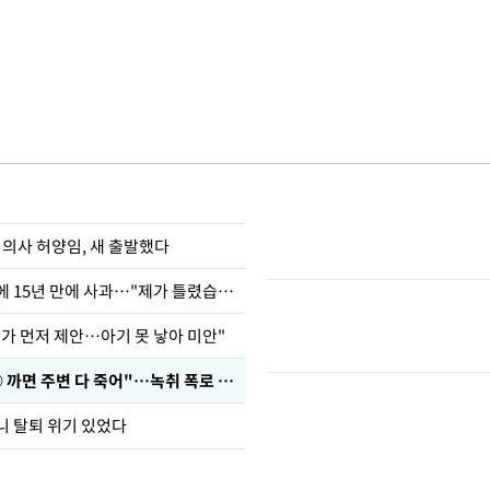
 의사 허양임, 새 출발했다
표창원, 남규리에 15년 만에 사과…"제가 틀렸습니다"
내가 먼저 제안…아기 못 낳아 미안"
차가원 "○○○ 까면 주변 다 죽어"…녹취 폭로 파장
니 탈퇴 위기 있었다