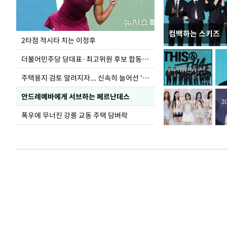
컴백하는 스키즈
이번주 국회에는 무
2타점 적시타 치는 이정후
더불어민주당 당대표·최고위원 후보 합동연설회
주택용지 검토 알려지자... 신속히 늘어선 '근조화환'
안드레예바에게 서브하는 페르난데스
폭우에 무너진 강릉 교동 주택 담벼락