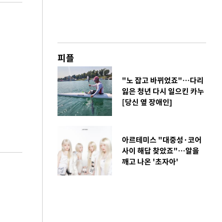
피플
"노 잡고 바뀌었죠"…다리
잃은 청년 다시 일으킨 카누
[당신 옆 장애인]
아르테미스 "대중성·코어
사이 해답 찾았죠"…알을
깨고 나온 '초자아'