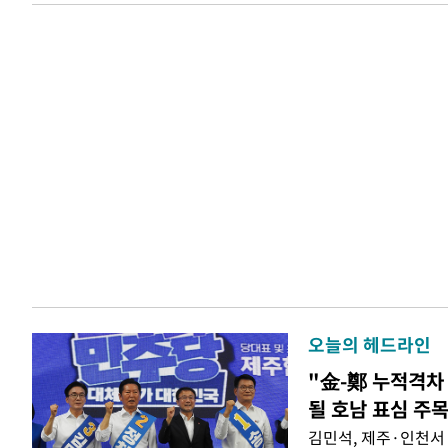
오늘의 헤드라인
"金-鄭 누적격차 
될 호남 표심 주
김민석, 제주·인천서 