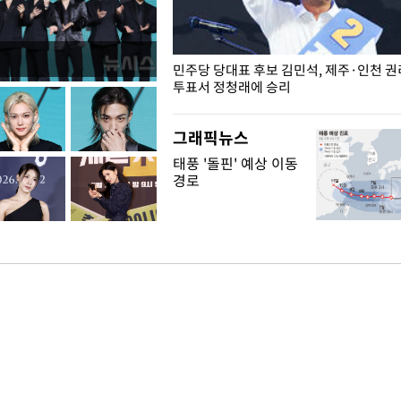
슨 일이? [뉴시스국회토pic]
민주당 당대표 후보 김민석, 제주·인천 
투표서 정청래에 승리
그래픽뉴스
태풍 '돌핀' 예상 이동
경로