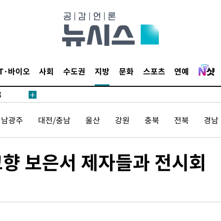
·서미화·
1위… 정
IT·바이오
사회
수도권
지방
문화
스포츠
연예
鄭
위해 뛸
승리
전남광주
대전/충남
울산
강원
충북
전북
경남
내일날씨]
 원해 아
보
 고향 보은서 제자들과 전시회