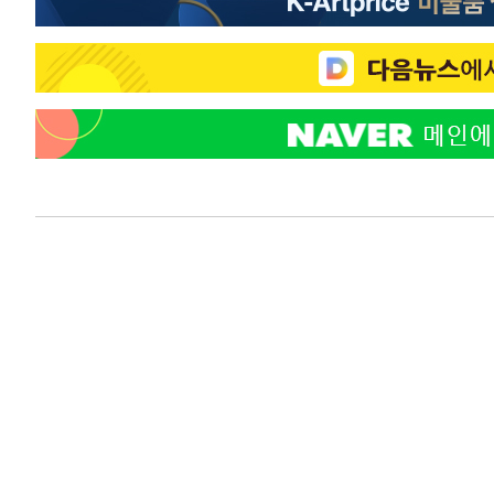
-3111초 전 >
강릉에 시간당 81.4㎜ 물폭탄…도로 잠기고 담벼락 붕괴
13분 전 >
백운산서 80년근 천종산삼 9뿌리 발견…감정가 1.3억원
51분 전 >
선재도서 해루질 나섰다 실종 60대, 닷새 만에 숨진 채 발견
1시간 전 >
남자 농구, 나고야 아시안게임서 '홈팀' 일본과 한일전
1시간 전 >
여수 오동도 해상서 모터보트 전복…1명 사망·1명 실종
2시간 전 >
극한폭염 한풀 꺾이지만…'낮 최고 35도' 무더위, 열대야 계
날씨]
3시간 전 >
축구협회 "압수수색·성접대 논란 사과…쇄신의 기회로 삼겠
4시간 전 >
[속보]'압수수색·성접대 논란' 축구협회 "실망과 걱정 안겨드
7시간 전 >
'최고 37도' 폭염 지속…강원동해안 최대 150㎜ 비
9시간 전 >
[속보]뉴욕증시 상승 마감…S&P 0.6% 나스닥 1.3%↑