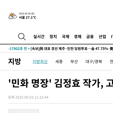
9시간 전 >
[속보]뉴욕증시 상승 마감…S&P 0.6% 나스닥 1.3%↑
2026.08.08 (토)
서울 27.1℃
-27620초 전 >
이란 "호르무즈 재개방 합의 근접…美 배상 선행돼야"
-18667초 전 >
[속보]與최고위원 제주·인천 순회경선…박선원·최민희
한민수·김용 순
-18620초 전 >
[속보]김민석, 與 전대 당원투표 누적 득표율 45.42%로 
실시간
정치
국제
경제
금융
산업
청래 44.56%
-17902초 전 >
[속보]與 대표 경선 제주·인천 당원투표…金 47.75%·
42.08%·宋 10.17%
-17436초 전 >
이강인 "아틀레티코 이적 기뻐…등번호 7번 의미보단 팀 
것"
-17371초 전 >
[속보]與 당대표 경선, 제주·인천 권리당원 투표 김민석 
지방
지방최신
세종
부산
대구/경북
-11145초 전 >
낮 최고 35도 '무더위'…동해안 시간당 30㎜ '강한 비'[
-10415초 전 >
[속보]이강인 "감독님이 원하는 마음 느꼈고, 많은 트로피
틀레티코 이적"
-10197초 전 >
수도권 40도 육박 '펄펄'…동해안 일부 지역엔 호의주의
'민화 명장' 김정효 작가,
-9166초 전 >
온열질환 사망자 3명 늘어…누적 환자 3000명 돌파
-3111초 전 >
강릉에 시간당 81.4㎜ 물폭탄…도로 잠기고 담벼락 붕괴
등록 2025.09.03 11:32:44
13분 전 >
백운산서 80년근 천종산삼 9뿌리 발견…감정가 1.3억원
51분 전 >
선재도서 해루질 나섰다 실종 60대, 닷새 만에 숨진 채 발견
1시간 전 >
남자 농구, 나고야 아시안게임서 '홈팀' 일본과 한일전