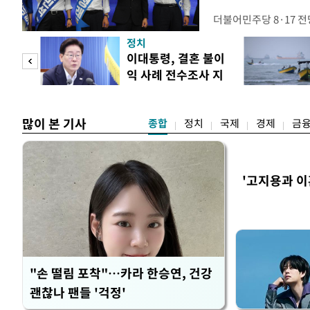
더불어민주당 8·17 
보가 8일 제주·인천 지
정치
다. 앞서 정청래 후보
희망
이대통령, 결혼 불이
·울산·경남 경선에서 1
각"
익 사례 전수조사 지
제주·인천 경선에서 이기
시
만 두 후보 간 누적 득표
많이 본 기사
종합
정치
국제
경제
금
'고지용과 이
"손 떨림 포착"…카라 한승연, 건강
괜찮나 팬들 '걱정'