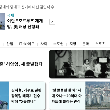
전당대회 당대표 선거에 나선 김민석 후
역 순회경선에서 '누적 1위'를 탈환했
국제
경제
 우세 지역으로 점쳐졌던 충청권과 부산
이란 "호르무즈 재개
세계식량가격 다
승 1패를 주고 받은 김 후보는 이날
방, 美 배상 선행돼
상승…곡물·설탕 
며 '2승 1패'로 앞서가게 됐다. 다
야"
썩'
율 차이가 '0.86%p'에 불과
융
산업
IT·바이오
사회
수도권
지방
문화
스포츠
혼' 허양임, 새 출발했다
김희철, 거꾸로 걸린
'덜 똘똘한 한 채' 시
광복절 태극기 현수
대 오나…20억대 아
막에 "X돌았네"
파트에 쏠리는 관심