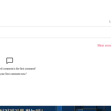
속[다음주
다"
려 죄송"
·서미화·
1위… 정
鄭
위해 뛸
승리
내일날씨]
 원해 아
보