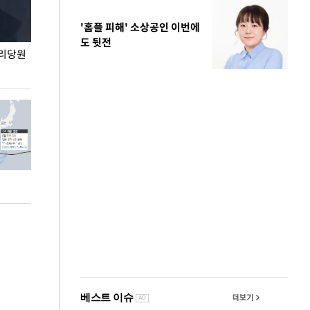
'홈플 피해' 소상공인 이번에
도 뒷전
권리당원
무더위 잊는 도심형 여름 축제 '2026 서울 바캉스
용산어린이정원 앞
페스티벌'