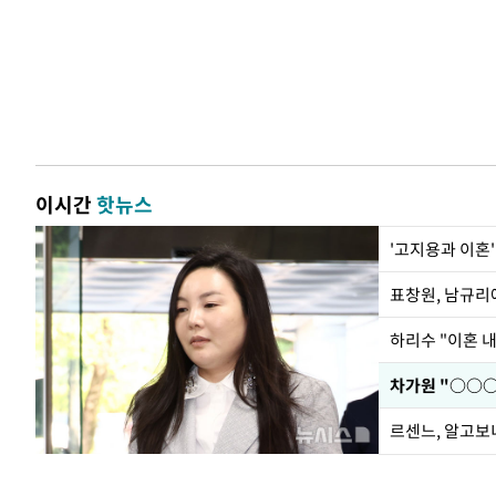
이시간
핫뉴스
'고지용과 이혼'
하리수 "이혼 
르센느, 알고보