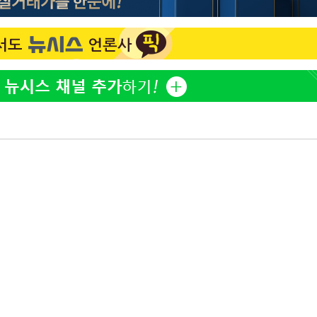
"손 떨림 포착"…카라 한승
1
연, 건강 괜찮나 팬들 '걱정'
'고지용과 이혼' 허양임, 
2
김희철, 거꾸로 걸린 광복
3
"X돌았네"
속[다음주
'덜 똘똘한 한 채' 시대 
4
다"
에 쏠리는 관심[세제 개편,
려 죄송"
차가원 "○○○ 까면 주변
5
미반환 속 녹취 폭로 파장
외신 주목한 '축구협회 성접
6
한일월드컵까지 소환
용산어린이정원 앞 즐비한 
7
시스Pic]