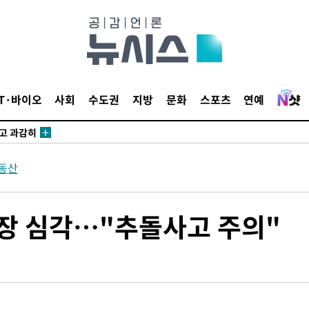
교수…이병
지(종합)
0.3만개
 4.1%로
IT·바이오
사회
수도권
지방
문화
스포츠
연예
말고 과감히
쪽 아웃바
 하향
동산
별재난지역
…희망지 못
날씨]
가장 심각…"추돌사고 주의"
요 선제 대
무'
마쳐