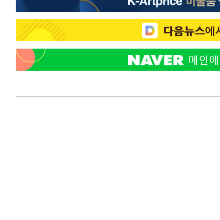
응"
-7265초 전 >
여자배구 이재영·이다영 자매, 아제르바이잔 투란VC 입단
-6518초 전 >
외국인 심판 성 접대 7경기 들여다보니…한국 축구 '5승 2
-6252초 전 >
[속보]코스닥, 2.86포인트(0.36%) 내린 798.81마감
-6205초 전 >
[속보]코스피, 6200선 약보합…0.60% 내린 6258.77에 
-6185초 전 >
[속보]원·달러 환율, 7.7원 내린 1416.1원 마감
-6074초 전 >
[속보] 노원서 40.1도 관측…서울, 2018년 이후 첫 40도
-3164초 전 >
[속보]종합특검, '계엄 수용공간 확보' 신용해 前교정본부
-2037초 전 >
외신들도 주목한 韓축구 파문…"국민적 공분에 수사 재개"
-2008초 전 >
11시간 압수수색에 성접대 파문까지…'쑥대밭' 된 축구협
-1030초 전 >
[속보]규제합리화위원회 부위원장에 김태유 서울대 공대 
태 후임