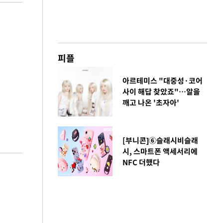
피플
아르테미스 "대중성·코어
사이 해답 찾았죠"…알을
깨고 나온 '초자아'
[부니콘]⑥슬래시비슬래
시, 스마트폰 액세서리에
NFC 더했다