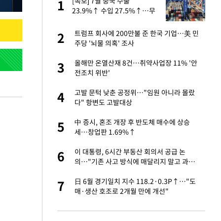
건물
[속보] 7월 중국 수출
1
1
23.9%↑ 수입 27.5%↑…무
역총액 25.3%↑
 사과 후 근황…밝
트럼프 회사에 200만불 준 한국 기업…美 민
2
2
주당 '뇌물 의혹' 조사
경기 들여다보니…한
올해만 온열산재 8건…취약사업장 11% '안
3
3
전조치 위반'
 분기배당 결정…3
고발 문턱 낮춘 공정위…"임원 아니라 몰랐
4
4
표
다" 항변도 고발대상
75원 분기 배
中 증시, 혼조 개장 후 반도체 매수에 상승
5
5
방안 확정"
세…창업판 1.69%↑
안…이동 용이한 장
이 대통령, 6시간 부동산 회의서 공급 논
6
6
의…"기존 사고 방식에 매달리지 말고 과감
히 실천"(종합)
실 주소 남겼다…
日 6월 경기일치 지수 118.2·0.3P↑…"도
7
7
다
매·생산 호조로 2개월 만에 개선"