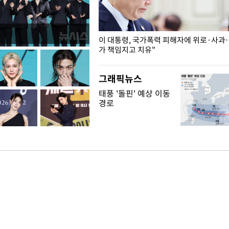
개구리밥
이 대통령, 국가폭력 피해자에 위로·사과
가 책임지고 치유"
그래픽뉴스
태풍 '돌핀' 예상 이동
경로