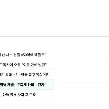
에 산 서초 건물 450억에 매물로"
고독사에 오열 "이틀 만에 발견"
경기 결과는?…한국 축구 '5승 2무'
백혈병 재발…"죽게 하려는건가"
 아들 불륜 사과 후 근황