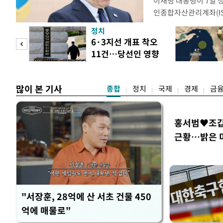
이재명 대통령이 7일 
인종합자산관리계좌(ISA
안'을 전면 재검토 할 
정치
들과의 상황 점검 회의에
 두
6·3지선 개표 착오
지법안을 둘러싼 투자자
11건…당선인 영향
았다. 이 자리에서 이 
 정도
없어
많이 본 기사
종합
정치
국제
경제
금
홍서범♥조갑경
근황…밝은 
"서장훈, 28억에 산 서초 건물 450
억에 매물로"