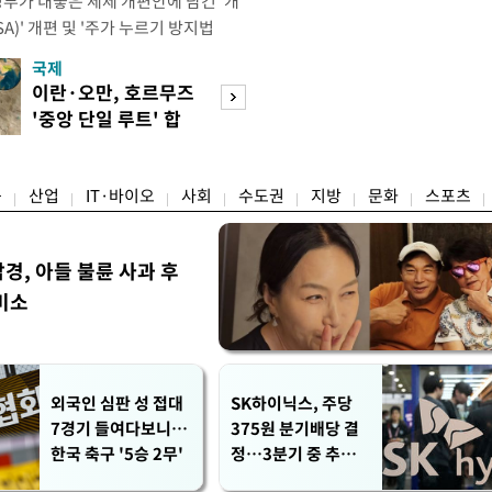
정부가 내놓은 세제 개편안에 담긴 '개
)' 개편 및 '주가 누르기 방지법
것을 지시했다. 이 대통령은 이날 참모
국제
경제
서 ISA 개편 방안 및 주가 누르기 방
이란·오만, 호르무즈
수도권 고용 급랭
들의 반발 등에 대한 내용을 보고 받
'중앙 단일 루트' 합
전국 취업자 10명
대통령은 ISA 개편안과
의
1명뿐
융
산업
IT·바이오
사회
수도권
지방
문화
스포츠
, 아들 불륜 사과 후
미소
외국인 심판 성 접대
SK하이닉스, 주당
7경기 들여다보니…
375원 분기배당 결
한국 축구 '5승 2무'
정…3분기 중 추가
주주환원 발표