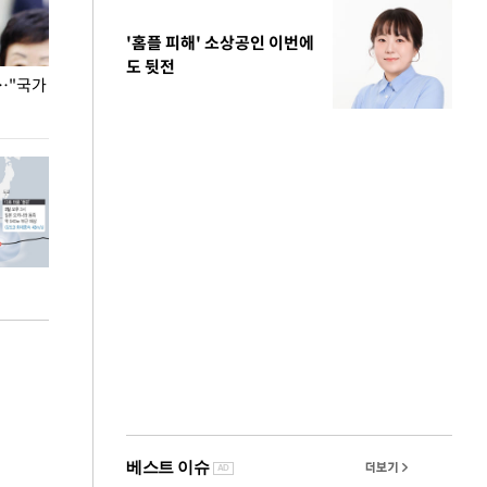
'홈플 피해' 소상공인 이번에
도 뒷전
…"국가
홈플러스, 67개 점포 가오픈… 13일 정식 개장
오세훈 서울시장,
환경 점검