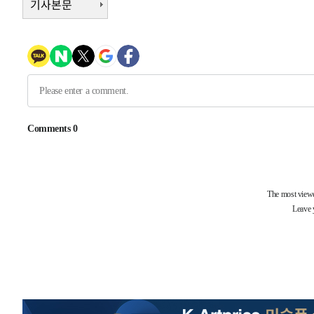
기사본문
-6185초 전 >
[속보]원·달러 환율, 7.7원 내린 1416.1원 마감
-6074초 전 >
[속보] 노원서 40.1도 관측…서울, 2018년 이후 첫 40도
-3164초 전 >
[속보]종합특검, '계엄 수용공간 확보' 신용해 前교정본부
-2037초 전 >
외신들도 주목한 韓축구 파문…"국민적 공분에 수사 재개"
-2008초 전 >
11시간 압수수색에 성접대 파문까지…'쑥대밭' 된 축구협
-1030초 전 >
[속보]규제합리화위원회 부위원장에 김태유 서울대 공대 
태 후임
-31102초 전 >
이강인, 폭염 속 AT마드리드 첫 훈련…80명 식사 대접까
-28241초 전 >
미 사업체 일자리, 7월에 2.3만개 순감하고 그 전 2개월 1
하향수정 (2보)
-27689초 전 >
[속보] 미 사업체, 일자리 7월에 2.3만 개 줄어…실업률은
↓
-23552초 전 >
[속보]이 대통령 "부동산 공급 기존 사고방식 매달리지 
실천"
-22637초 전 >
이란, "오만과 '중앙 단일 루트' 합의…북쪽 인바운드·남
운드는 임시"
-14205초 전 >
"낮 기온 소폭 하락"…수도권 폭염중대경보, 폭염경보로
-14169초 전 >
[속보]이 대통령, '호우피해' 안동·의성 관할 4개 면 특
선포
-14132초 전 >
[단독]중수청 지원 검사들, 정원 초과 시 낮은 계급 임용
갈 수도
-12103초 전 >
낮 최고 37도 찜통더위…곳곳 소나기·강원 많은 비[내일
-10409초 전 >
SK하이닉스, 용인·청주 팹에 54조 투자…"AI 메모리 수