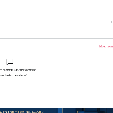
장 기소
회
교수…이병
지(종합)
0.3만개
 4.1%로
말고 과감히
쪽 아웃바
 하향
별재난지역
…희망지 못
날씨]
요 선제 대