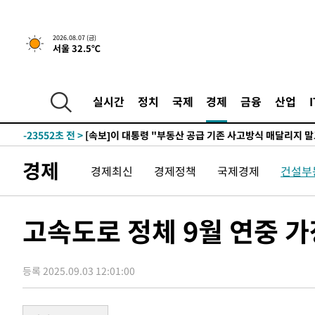
-1030초 전 >
[속보]규제합리화위원회 부위원장에 김태유 서울대 공대 
2026.08.07 (금)
서울 32.5℃
태 후임
-31102초 전 >
이강인, 폭염 속 AT마드리드 첫 훈련…80명 식사 대접까
-28241초 전 >
미 사업체 일자리, 7월에 2.3만개 순감하고 그 전 2개월 1
하향수정 (2보)
-27689초 전 >
[속보] 미 사업체, 일자리 7월에 2.3만 개 줄어…실업률은
실시간
정치
국제
경제
금융
산업
↓
-23552초 전 >
[속보]이 대통령 "부동산 공급 기존 사고방식 매달리지 
실천"
-22637초 전 >
이란, "오만과 '중앙 단일 루트' 합의…북쪽 인바운드·남
운드는 임시"
-14205초 전 >
"낮 기온 소폭 하락"…수도권 폭염중대경보, 폭염경보로
경제
경제최신
경제정책
국제경제
건설부
-14169초 전 >
[속보]이 대통령, '호우피해' 안동·의성 관할 4개 면 특
선포
-14132초 전 >
[단독]중수청 지원 검사들, 정원 초과 시 낮은 계급 임용
갈 수도
-12103초 전 >
낮 최고 37도 찜통더위…곳곳 소나기·강원 많은 비[내일
고속도로 정체 9월 연중 
-10409초 전 >
SK하이닉스, 용인·청주 팹에 54조 투자…"AI 메모리 수
응"
-7265초 전 >
여자배구 이재영·이다영 자매, 아제르바이잔 투란VC 입단
등록 2025.09.03 12:01:00
-6518초 전 >
외국인 심판 성 접대 7경기 들여다보니…한국 축구 '5승 2
-6252초 전 >
[속보]코스닥, 2.86포인트(0.36%) 내린 798.81마감
-6205초 전 >
[속보]코스피, 6200선 약보합…0.60% 내린 6258.77에 