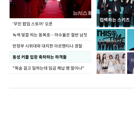
컴백하는 스키즈
지석천 뒤덮은 
'무민 팝업 스토어' 오픈
녹색 빛깔 띄는 동복호…저수율은 절반 남짓
반정부 시위대와 대치한 아르헨티나 경찰
동성 커플 입장 축하하는 하객들
"목숨 걸고 일하는데 임금 체납 웬 말이냐"