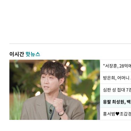
이시간
핫뉴스
"서장훈, 28억
방은희, 어머니 
심판 성 접대 7
응팔 최성원, 
홍서범♥조갑경,