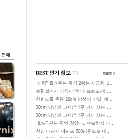
금융
…
두나무, 경찰청 '압수
 중
가상자산' 관리한다
연예