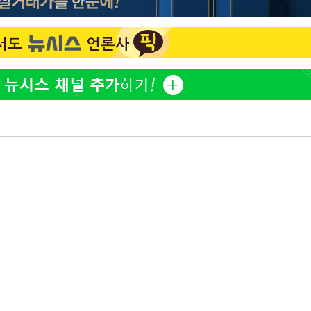
"서장훈, 28억에 산 서초 
1
450억에 매물로"
무'
홍서범♥조갑경, 아들 불륜
2
은 미소
마쳐
외국인 심판 성 접대 7
3
국 축구 '5승 2무'
SK하이닉스, 주당 375원
4
장 기소
분기 중 추가 주주환원 발
[속보]SK하이닉스, 주당 3
회
5
당…"3분기 중 주주환원 
교수…이병
與 황희 "버스 하우스 제
6
점도 있을 것"
치킨 시키려다 실명·사무
7
中 스파이웨어 꼬리 밟혔