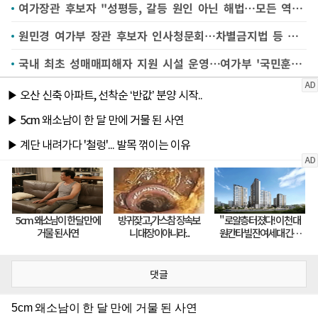
여가장관 후보자 "성평등, 갈등 원인 아닌 해법…모든 역량 쏟겠다"
원민경 여가부 장관 후보자 인사청문회…차별금지법 등 도마
국내 최초 성매매피해자 지원 시설 운영…여가부 '국민훈장 목련장'
댓글