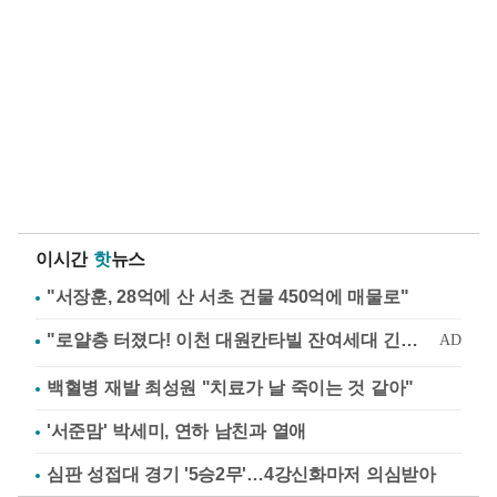
이시간
핫
뉴스
"서장훈, 28억에 산 서초 건물 450억에 매물로"
백혈병 재발 최성원 "치료가 날 죽이는 것 같아"
'서준맘' 박세미, 연하 남친과 열애
심판 성접대 경기 '5승2무'…4강신화마저 의심받아