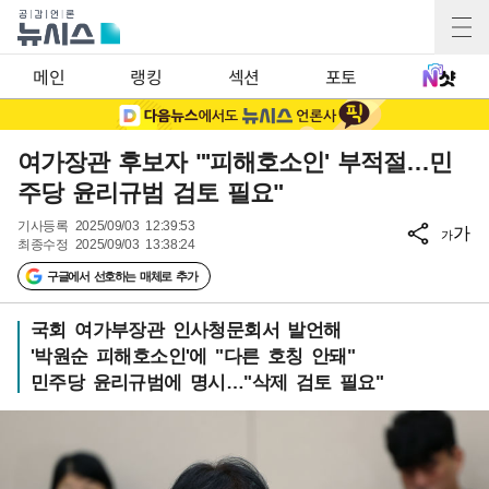
메인
랭킹
섹션
포토
여가장관 후보자 "'피해호소인' 부적절…민
주당 윤리규범 검토 필요"
기사등록
2025/09/03 12:39:53
가
가
최종수정
2025/09/03 13:38:24
구글에서 선호하는 매체로 추가
국회 여가부장관 인사청문회서 발언해
'박원순 피해호소인'에 "다른 호칭 안돼"
민주당 윤리규범에 명시…"삭제 검토 필요"