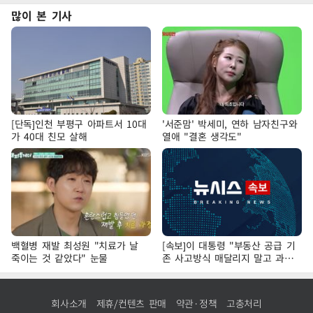
많이 본 기사
[단독]인천 부평구 아파트서 10대
'서준맘' 박세미, 연하 남자친구와
가 40대 친모 살해
열애 "결혼 생각도"
백혈병 재발 최성원 "치료가 날
[속보]이 대통령 "부동산 공급 기
죽이는 것 같았다" 눈물
존 사고방식 매달리지 말고 과감
히 실천"
회사소개
제휴/컨텐츠 판매
약관·정책
고충처리