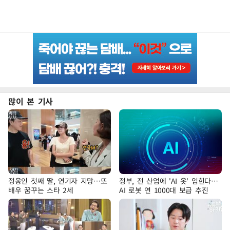
많이 본 기사
정웅인 첫째 딸, 연기자 지망…또
정부, 전 산업에 'AI 옷' 입힌다…
배우 꿈꾸는 스타 2세
AI 로봇 연 1000대 보급 추진