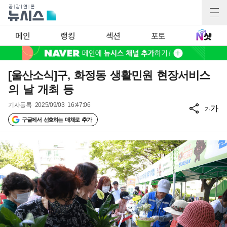
메인
랭킹
섹션
포토
[울산소식]구, 화정동 생활민원 현장서비스
의 날 개최 등
기사등록
2025/09/03 16:47:06
가
가
구글에서 선호하는 매체로 추가