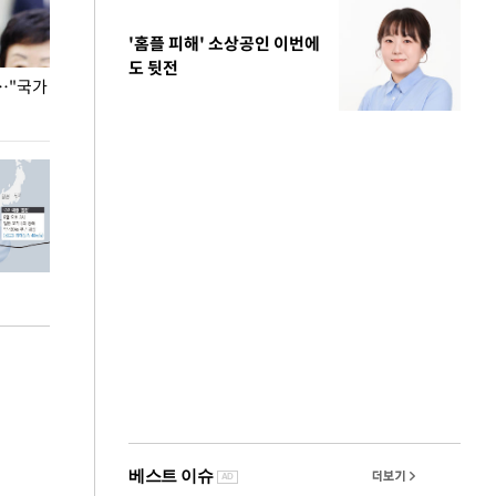
'홈플 피해' 소상공인 이번에
도 뒷전
…"국가
홈플러스, 67개 점포 가오픈… 13일 정식 개장
오세훈 서울시장,
환경 점검