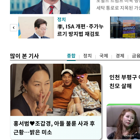
도널드 트럼프 미국 행정
세탁 통로로 지목된 가
무더기 제재했다. 미 
정치
이란혁명수비대(IRGC
 두
李, ISA 개편·주가누
래소와, 이란의 해외 석
르기 방지법 재검토
트워크를 각각 제재한다
 정도
지시
많이 본 기사
종합
정치
국제
경제
금
인천 부평구 
친모 살해
홍서범♥조갑경, 아들 불륜 사과 후
근황…밝은 미소