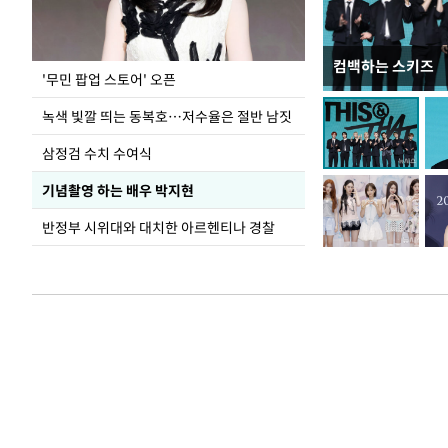
컴백하는 스키즈
지석천 뒤덮은 
'무민 팝업 스토어' 오픈
녹색 빛깔 띄는 동복호…저수율은 절반 남짓
삼정검 수치 수여식
기념촬영 하는 배우 박지현
반정부 시위대와 대치한 아르헨티나 경찰