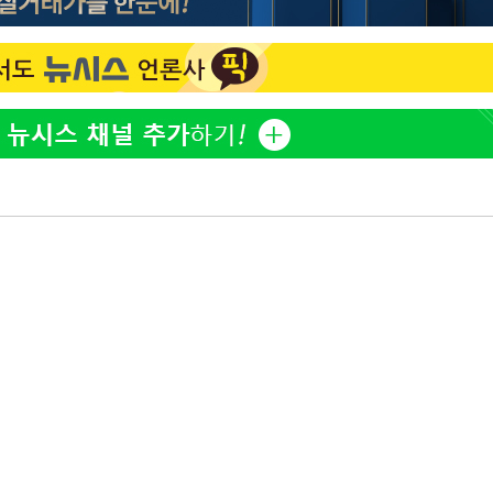
홍서범♥조갑경, 아들 불륜
1
과 후 근황…밝은 미소
[단독]인천 부평구 아파트서
2
모 살해
'서준맘' 박세미, 연하 남
3
생각도"
[속보]이 대통령, '호우피
4
4개 면 특별재난지역 선포
[속보]이 대통령 "부동산
5
매달리지 말고 과감히 실천
이 대통령, 6시간 부동산 
6
의…"기존 사고 방식에 매
히 실천"(종합)
[올댓차이나] 홍콩 증시, 
7
매수로 상승 마감…H주 0