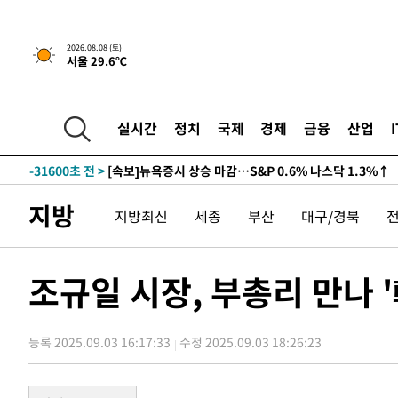
2026.08.08 (토)
서울 29.6℃
실시간
정치
국제
경제
금융
산업
-31600초 전 >
[속보]뉴욕증시 상승 마감…S&P 0.6% 나스닥 1.3%↑
지방
지방최신
세종
부산
대구/경북
조규일 시장, 부총리 만나 
등록 2025.09.03 16:17:33
수정 2025.09.03 18:26:23