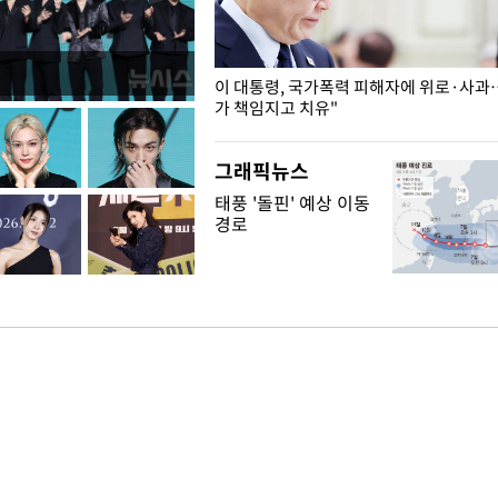
개구리밥
이 대통령, 국가폭력 피해자에 위로·사과
가 책임지고 치유"
그래픽뉴스
태풍 '돌핀' 예상 이동
경로