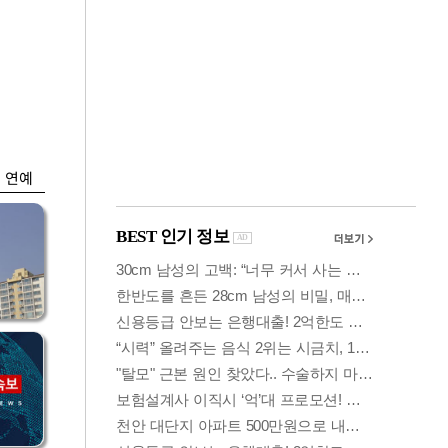
금융
…
두나무, 경찰청 '압수
 중
가상자산' 관리한다
연예