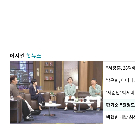
이시간
핫뉴스
"서장훈, 28억
방은희, 어머니 
'서준맘' 박세미
황기순 "원정도
백혈병 재발 최성