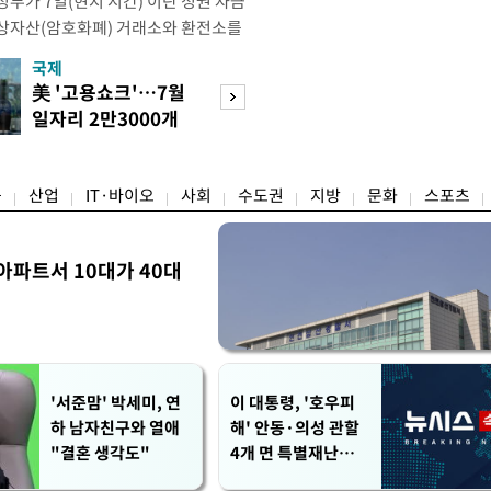
부가 7일(현지 시간) 이란 정권 자금
상자산(암호화폐) 거래소와 환전소를
재무부 해외자산통제국(OFAC)은 이날
국제
경제
) 자금 조달에 이용된 디지털 자산 거
美 '고용쇼크'…7월
수도권 고용 급랭
유 판매 대금 회수에 동원된 환전 네
일자리 2만3000개
전국 취업자 10명
고 밝혔다. 동유럽 조지아
감소
1명뿐
융
산업
IT·바이오
사회
수도권
지방
문화
스포츠
아파트서 10대가 40대
'서준맘' 박세미, 연
이 대통령, '호우피
하 남자친구와 열애
해' 안동·의성 관할
"결혼 생각도"
4개 면 특별재난지역
선포