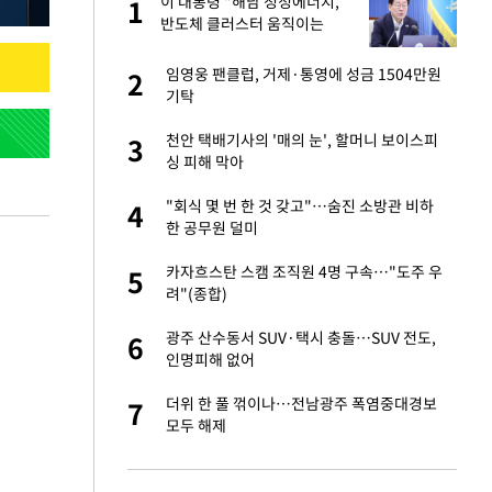
 사
이 대통령 "해남 청정에너지,
1
1
반도체 클러스터 움직이는
힘…지역소멸 극복 전환점"
 10대가 40대 친
임영웅 팬클럽, 거제·통영에 성금 1504만원
2
2
기탁
자친구와 열애 "결혼
천안 택배기사의 '매의 눈', 할머니 보이스피
3
3
싱 피해 막아
해' 안동·의성 관할
"회식 몇 번 한 것 갖고"…숨진 소방관 비하
4
4
한 공무원 덜미
 공급 기존 사고방식
카자흐스탄 스캠 조직원 4명 구속…"도주 우
5
5
"
려"(종합)
회의서 공급 논
광주 산수동서 SUV·택시 충돌…SUV 전도,
6
6
달리지 말고 과감
인명피해 없어
혼조 개장 후 자원주
더위 한 풀 꺾이나…전남광주 폭염중대경보
7
7
.39%↑
모두 해제