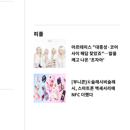
피플
아르테미스 "대중성·코어
사이 해답 찾았죠"…알을
깨고 나온 '초자아'
[부니콘]⑥슬래시비슬래
시, 스마트폰 액세서리에
NFC 더했다