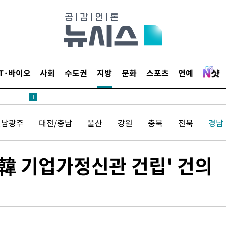
IT·바이오
사회
수도권
지방
문화
스포츠
연예
전남광주
대전/충남
울산
강원
충북
전북
경남
'韓 기업가정신관 건립' 건의